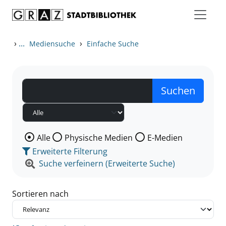
Zum Inhalt springen
Zu den Suchfiltern springen
Zur Trefferliste springen
›
...
›
Mediensuche
Einfache Suche
Wählen Sie die Medienart nach der Sie suchen wollen
Alle
Physische Medien
E-Medien
Erweiterte Filterung
Suche verfeinern (Erweiterte Suche)
Sortieren nach