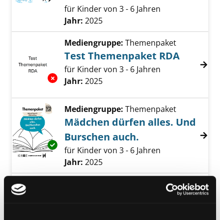
für Kinder von 3 - 6 Jahren
Suche nach diesem Verfasser
Jahr:
2025
Mediengruppe:
Themenpaket
Test Themenpaket RDA
für Kinder von 3 - 6 Jahren
Exemplar-Details von Test Themenpaket RDA
Suche nach diesem Verfasser
Jahr:
2025
Mediengruppe:
Themenpaket
Mädchen dürfen alles. Und
Burschen auch.
Exemplar-Details von Mädchen dürfen alles.
für Kinder von 3 - 6 Jahren
Suche nach diesem Verfasser
Jahr:
2025
Mediengruppe:
Themenpaket
Faszination Fliegen
Für Kinder von 04 bis 11 Jahren
Exemplar-Details von Faszination Fliegen anz