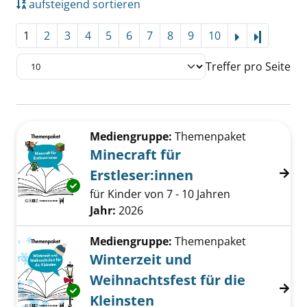
aufsteigend sortieren
1
2
3
4
5
6
7
8
9
10
Letzte Se
Treffer pro Seite
Suchergebnis
Zu den Suchfiltern springen
Mediengruppe:
Themenpaket
Minecraft für
Erstleser:innen
Exemplar-Details von Minecraft für Erstleser
für Kinder von 7 - 10 Jahren
Suche nach diesem Verfasser
Jahr:
2026
Mediengruppe:
Themenpaket
Winterzeit und
Weihnachtsfest für die
Exemplar-Details von Winterzeit und Weihnach
Kleinsten