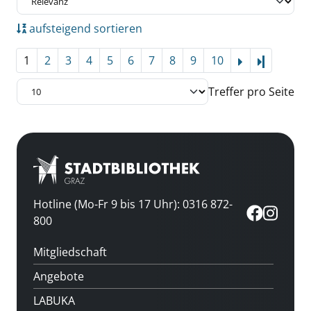
aufsteigend sortieren
1
2
3
4
5
6
7
8
9
10
Letzte Se
Treffer pro Seite
Hotline (Mo-Fr 9 bis 17 Uhr): 0316 872-
800
Mitgliedschaft
Angebote
LABUKA