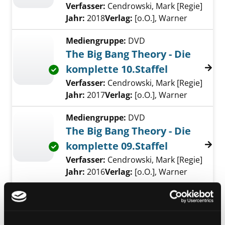
Verfasser:
Cendrowski, Mark [Regie]
Suche
Jahr:
2018
Verlag:
[o.O.], Warner
Mediengruppe:
DVD
The Big Bang Theory - Die
komplette 10.Staffel
Exemplar-Details von The Big Bang Theory - D
Verfasser:
Cendrowski, Mark [Regie]
Suche
Jahr:
2017
Verlag:
[o.O.], Warner
Mediengruppe:
DVD
The Big Bang Theory - Die
komplette 09.Staffel
Exemplar-Details von The Big Bang Theory - D
Verfasser:
Cendrowski, Mark [Regie]
Suche
Jahr:
2016
Verlag:
[o.O.], Warner
Mediengruppe:
DVD
The Big Bang Theory - Die
komplette 08.Staffel
Exemplar-Details von The Big Bang Theory - D