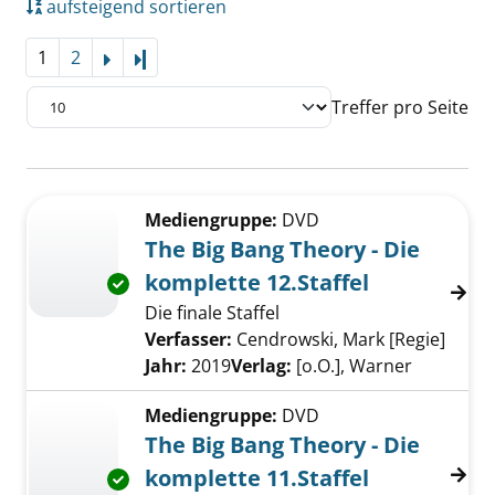
aufsteigend sortieren
1
2
Letzte Seite
Treffer pro Seite
Suchergebnis
Zu den Suchfiltern springen
Mediengruppe:
DVD
The Big Bang Theory - Die
komplette 12.Staffel
Exemplar-Details von The Big Bang Theory - D
Die finale Staffel
Verfasser:
Cendrowski, Mark [Regie]
Suche
Jahr:
2019
Verlag:
[o.O.], Warner
Mediengruppe:
DVD
The Big Bang Theory - Die
komplette 11.Staffel
Exemplar-Details von The Big Bang Theory - D