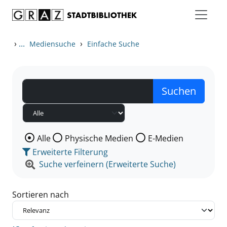
Zum Inhalt springen
Zu den Suchfiltern springen
Zur Trefferliste springen
›
...
›
Mediensuche
Einfache Suche
Wählen Sie die Medienart nach der Sie suchen wollen
Alle
Physische Medien
E-Medien
Erweiterte Filterung
Suche verfeinern (Erweiterte Suche)
Sortieren nach