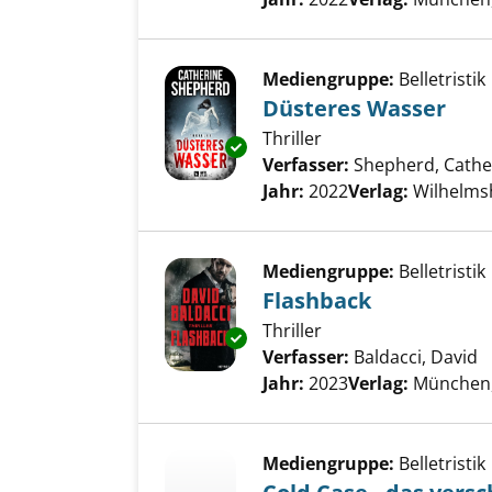
Mediengruppe:
Belletristik
Düsteres Wasser
Thriller
Exemplar-Details von Düstere
Verfasser:
Shepherd, Cathe
Jahr:
2022
Verlag:
Wilhelmsh
Mediengruppe:
Belletristik
Flashback
Thriller
Exemplar-Details von Flashbac
Verfasser:
Baldacci, David
S
Jahr:
2023
Verlag:
München
Mediengruppe:
Belletristik