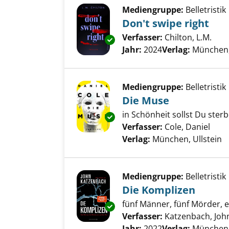
Mediengruppe:
Belletristik
Don't swipe right
Verfasser:
Chilton, L.M.
Such
Exemplar-Details von Don't swi
Jahr:
2024
Verlag:
München,
Mediengruppe:
Belletristik
Die Muse
in Schönheit sollst Du sterbe
Exemplar-Details von Die Mus
Verfasser:
Cole, Daniel
Such
Verlag:
München, Ullstein
Mediengruppe:
Belletristik
Die Komplizen
fünf Männer, fünf Mörder, ei
Exemplar-Details von Die Komp
Verfasser:
Katzenbach, Joh
Jahr:
2022
Verlag:
München