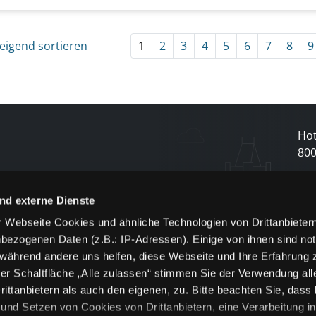
eigend sortieren
1
2
3
4
5
6
7
8
9
Hot
80
N
nd externe Dienste
 Webseite Cookies und ähnliche Technologien von Drittanbieter
und
bezogenen Daten (z.B.: IP-Adressen). Einige von ihnen sind not
j
 während andere uns helfen, diese Webseite und Ihre Erfahrung 
er Schaltfläche „Alle zulassen“ stimmen Sie der Verwendung all
ittanbietern als auch den eigenen, zu. Bitte beachten Sie, dass 
nd Setzen von Cookies von Drittanbietern, eine Verarbeitung i