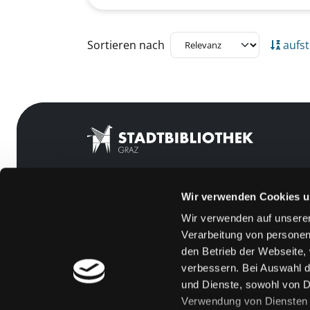
Zu den Suchfiltern springen
Sortieren nach
aufst
Wir verwenden Cookies u
Mitgliedschaft
Feedback
Wir verwenden auf unserer
Angebote
Kontakt
Verarbeitung von personen
LABUKA
Über uns
den Betrieb der Webseite,
verbessern. Bei Auswahl d
[kju:b]
Jobs
und Dienste, sowohl von Dr
News
Medienwunsch
Verwendung von Diensten u