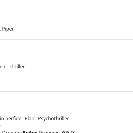
e nach diesem Verfasser
pe right anzeigen
 Piper
n ; Thriller
e anzeigen
e nach diesem Verfasser
n perfider Plan ; Psychothriller
lizen anzeigen
n
Suche nach diesem Verfasser
, Droemer
Reihe:
Droemer; 30678