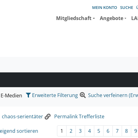
MEIN KONTO
SUCHE
Mitgliedschaft
Angebote
LA
e suchen wollen.
Erweiterte Filterung
Suche verfeinern (Erw
E-Medien
:
chaos-serientäter
Permalink Trefferliste
eigend sortieren
1
2
3
4
5
6
7
8
9