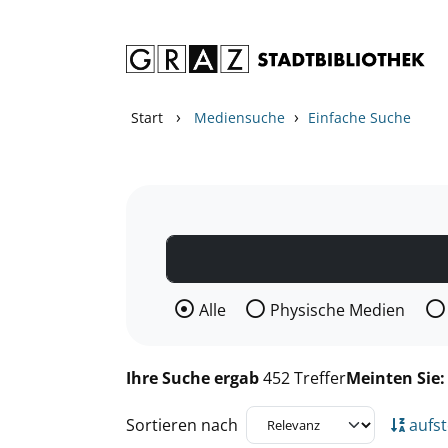
Zum Inhalt springen
Zu den Suchfiltern springen
Zur Trefferliste springen
›
›
Start
Mediensuche
Einfache Suche
Wählen Sie die Medienart nach der Si
Alle
Physische Medien
Ihre Suche ergab
452 Treffer
Meinten Sie
Sortieren nach
aufst