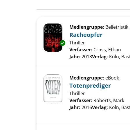
Suchergebnis
Zu den Suchfiltern springen
Mediengruppe:
Belletristik
Racheopfer
Thriller
Exemplar-Details von Racheop
Verfasser:
Cross, Ethan
Suc
Jahr:
2018
Verlag:
Köln, Bas
Mediengruppe:
eBook
Totenprediger
Thriller
Verfasser:
Roberts, Mark
Su
Jahr:
2016
Verlag:
Köln, Bas