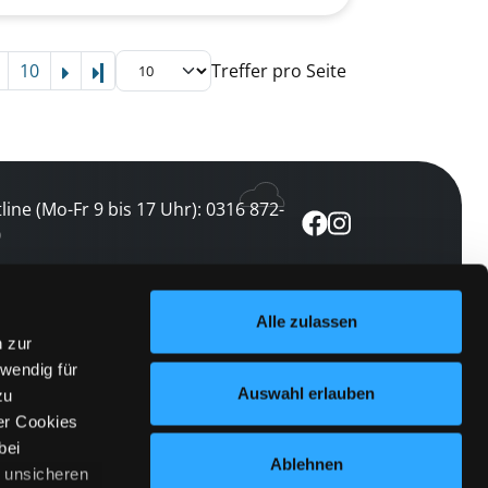
10
Treffer pro Seite
Letzte Seite
line (Mo-Fr 9 bis 17 Uhr): 0316 872-
0
ewsletter abonnieren
Alle zulassen
n zur
 keine Veranstaltung verpassen
wendig für
etzt abonnieren
Auswahl erlauben
zu
er Cookies
bei
Ablehnen
n unsicheren