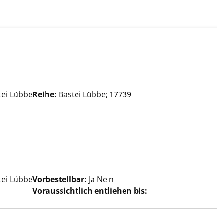
fer anzeigen
he nach diesem Verfasser
tei Lübbe
Reihe:
Bastei Lübbe; 17739
che nach diesem Verfasser
tei Lübbe
Vorbestellbar:
Ja
Nein
Voraussichtlich entliehen bis: