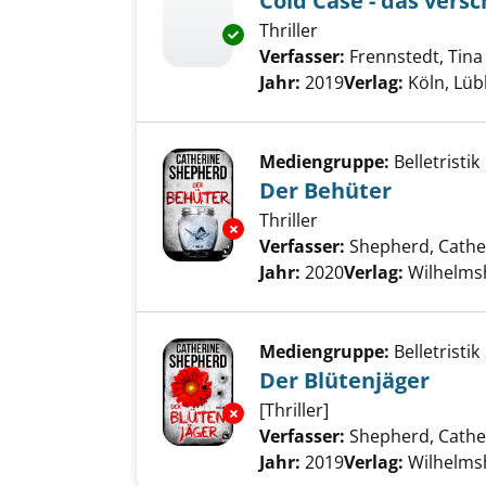
Cold Case - das ver
Thriller
Exemplar-Details von Cold Ca
Verfasser:
Frennstedt, Tina
Jahr:
2019
Verlag:
Köln, Lü
Mediengruppe:
Belletristik
Der Behüter
Thriller
Exemplar-Details von Der Behü
Verfasser:
Shepherd, Cathe
Jahr:
2020
Verlag:
Wilhelmsh
Mediengruppe:
Belletristik
Der Blütenjäger
[Thriller]
Exemplar-Details von Der Blüt
Verfasser:
Shepherd, Cathe
Jahr:
2019
Verlag:
Wilhelmsh