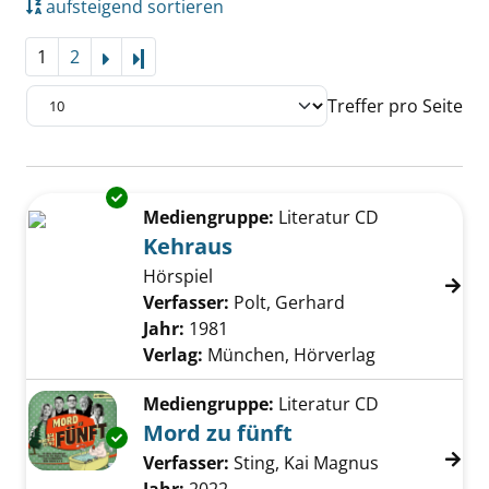
aufsteigend sortieren
1
2
Letzte Seite
Treffer pro Seite
Suchergebnis
Exemplar-Details von Kehraus anzeigen
Zu den Suchfiltern springen
Mediengruppe:
Literatur CD
Kehraus
Hörspiel
Verfasser:
Polt, Gerhard
Suche nach diese
Jahr:
1981
Verlag:
München, Hörverlag
Mediengruppe:
Literatur CD
Mord zu fünft
Exemplar-Details von Mord zu fünft anzeigen
Verfasser:
Sting, Kai Magnus
Suche nach d