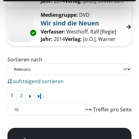
Jahr:
2014
Verlag:
[o.O.], Universum
Mediengruppe:
DVD
Wir sind die Neuen
Verfasser:
Westhoff, Ralf [Regie]
Suche nac
Exemplar-Details von Wir sind die Neuen anz
Jahr:
2014
Verlag:
[o.O.], Warner
Zu den Suchfiltern springen
Sortieren nach
aufsteigend sortieren
1
2
Letzte Seite
Treffer pro Seite