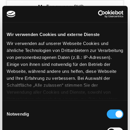
Mediengruppe:
DVD
Fast wia im richtigen Leben
3
Exemplar-Details von Fast wia im richtigen L
Verfasser:
Müller, Hans Christian
Wir verwenden Cookies und externe Dienste
[Regie]
Suche nach diesem Verfasser
Wir verwenden auf unserer Webseite Cookies und
Jahr:
1978
ähnliche Technologien von Drittanbietern zur Verarbeitung
Verlag:
Zürich, Kein & Aber
von personenbezogenen Daten (z.B.: IP-Adressen).
Mediengruppe:
DVD
Einige von ihnen sind notwendig für den Betrieb der
Fast wia im richtigen Leben
Webseite, während andere uns helfen, diese Webseite
und Ihre Erfahrung zu verbessern. Bei Auswahl der
2
Exemplar-Details von Fast wia im richtigen L
Schaltfläche „Alle zulassen“ stimmen Sie der
Verfasser:
Müller, Hans Christian
Verwendung aller Cookies und Dienste, sowohl von
[Regie]
Suche nach diesem Verfasser
Drittanbietern als auch den eigenen, zu. Bitte beachten
Jahr:
1978
Sie, dass bei Verwendung von Diensten und Setzen von
Einwilligungsauswahl
Verlag:
Zürich, Kein & Aber
Cookies von Drittanbietern, eine Verarbeitung in
Notwendig
unsicheren Drittländern (Länder außerhalb des EWR
Mediengruppe:
DVD
ohne adäquates Datenschutzniveau) stattfinden kann. In