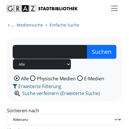
Zum Inhalt springen
Zu den Suchfiltern springen
Zur Trefferliste springen
›
...
›
Mediensuche
Einfache Suche
Wählen Sie die Medienart nach der Sie suchen wollen
Alle
Physische Medien
E-Medien
Erweiterte Filterung
Suche verfeinern (Erweiterte Suche)
Sortieren nach