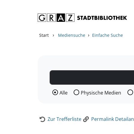
Zum Inhalt springen
Zur Detailanzeige springen
›
›
Start
Mediensuche
Einfache Suche
Wählen Sie die Medienart nach der Si
Alle
Physische Medien
Zur Trefferliste
Permalink Detailan