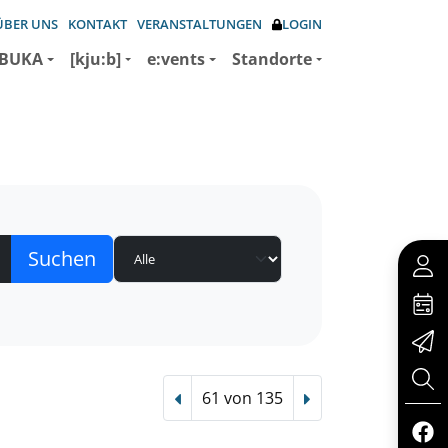
ÜBER UNS
KONTAKT
VERANSTALTUNGEN
LOGIN
BUKA
[kju:b]
e:vents
Standorte
61 von 135
Vorheriger Treffer
Nächster Treffer