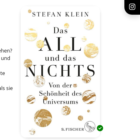
tehen?
t und
hte
ls sie