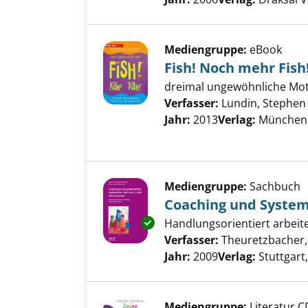
Mediengruppe:
eBook
Fish! Noch mehr Fish
dreimal ungewöhnliche Mot
Verfasser:
Lundin, Stephen 
Jahr:
2013
Verlag:
München,
Mediengruppe:
Sachbuch
Coaching und System
Exemplar-Details von Coaching
Handlungsorientiert arbei
Verfasser:
Theuretzbacher,
Jahr:
2009
Verlag:
Stuttgart,
Mediengruppe:
Literatur C