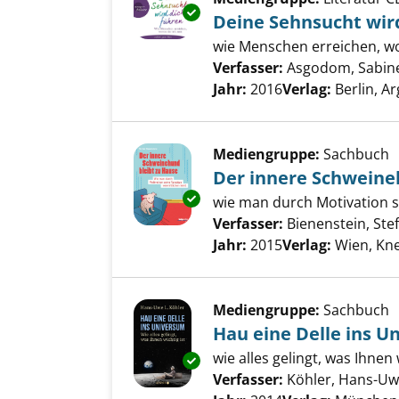
Exemplar-Details von Deine Se
Deine Sehnsucht wir
wie Menschen erreichen, w
Verfasser:
Asgodom, Sabin
Jahr:
2016
Verlag:
Berlin, 
Mediengruppe:
Sachbuch
Der innere Schweine
Exemplar-Details von Der inne
wie man durch Motivation se
Verfasser:
Bienenstein, Ste
Jahr:
2015
Verlag:
Wien, Kne
Mediengruppe:
Sachbuch
Hau eine Delle ins U
wie alles gelingt, was Ihnen 
Exemplar-Details von Hau eine
Verfasser:
Köhler, Hans-Uw