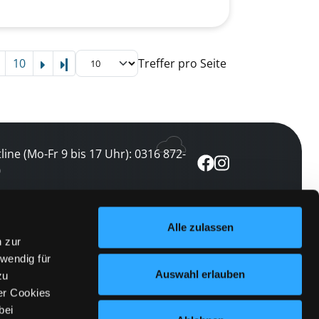
10
Treffer pro Seite
Letzte Seite
line (Mo-Fr 9 bis 17 Uhr): 0316 872-
0
ewsletter abonnieren
Alle zulassen
n zur
 keine Veranstaltung verpassen
wendig für
etzt abonnieren
Auswahl erlauben
zu
er Cookies
bei