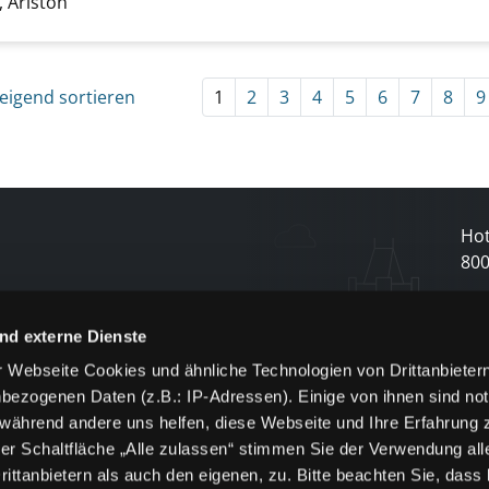
 Ariston
eigend sortieren
1
2
3
4
5
6
7
8
9
Hot
80
N
nd externe Dienste
 Webseite Cookies und ähnliche Technologien von Drittanbieter
und
bezogenen Daten (z.B.: IP-Adressen). Einige von ihnen sind not
j
 während andere uns helfen, diese Webseite und Ihre Erfahrung 
er Schaltfläche „Alle zulassen“ stimmen Sie der Verwendung all
ittanbietern als auch den eigenen, zu. Bitte beachten Sie, dass 