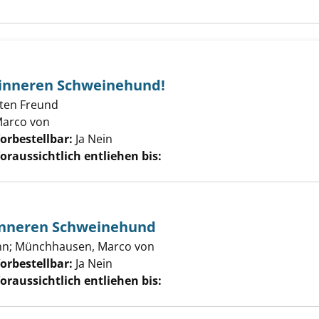
 inneren Schweinehund!
ten Freund
arco von
Suche nach diesem Verfasser
orbestellbar:
Ja
Nein
oraussichtlich entliehen bis:
inneren Schweinehund
nn
;
Münchhausen, Marco von
Suche nach diesem Verfasser
orbestellbar:
Ja
Nein
oraussichtlich entliehen bis: