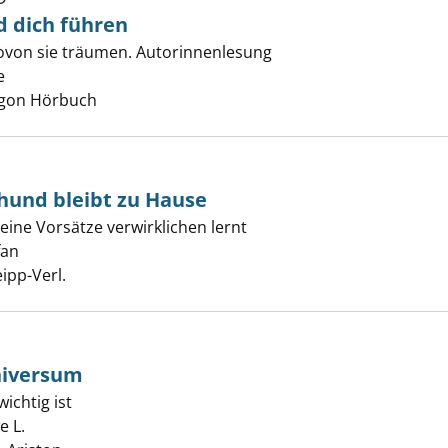
hnsucht wird dich führen anzeigen
d dich führen
ovon sie träumen. Autorinnenlesung
e
Suche nach diesem Verfasser
Argon Hörbuch
hund bleibt zu Hause
re Schweinehund bleibt zu Hause anzeigen
ine Vorsätze verwirklichen lernt
fan
Suche nach diesem Verfasser
ipp-Verl.
niversum
wichtig ist
 Delle ins Universum anzeigen
e L.
Suche nach diesem Verfasser