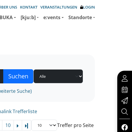
ÜBER UNS
KONTAKT
VERANSTALTUNGEN
LOGIN
BUKA
[kju:b]
e:vents
Standorte
eiterte Suche)
alink Trefferliste
10
Treffer pro Seite
Letzte Seite