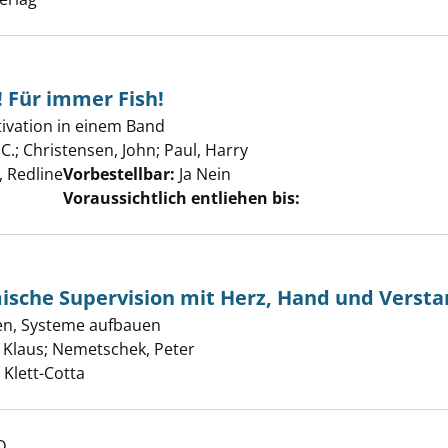
! Für immer Fish!
ivation in einem Band
C.
;
Christensen, John
;
Paul, Harry
Suche nach diesem Verfas
 Redline
Vorbestellbar:
Ja
Nein
Voraussichtlich entliehen bis:
ische Supervision mit Herz, Hand und Verst
 und Systemische Supervision mit Herz, Hand und Verstan
ten, Systeme aufbauen
 Klaus
;
Nemetschek, Peter
Suche nach diesem Verfasser
 Klett-Cotta
D