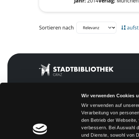
Jahr:
2014
Verlag:
München,
Zu den Suchfiltern springen
Sortieren nach
aufst
Wir verwenden Cookies u
Mitgliedschaft
Feedback
Wir verwenden auf unserer
Angebote
Kontakt
Verarbeitung von personen
LABUKA
Über uns
den Betrieb der Webseite,
verbessern. Bei Auswahl d
[kju:b]
Jobs
und Dienste, sowohl von Dr