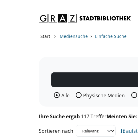
Zum Inhalt springen
Zu den Suchfiltern springen
Zur Trefferliste springen
›
›
Start
Mediensuche
Einfache Suche
Wählen Sie die Medienart nach der Si
Alle
Physische Medien
Ihre Suche ergab
117 Treffer
Meinten Sie
Sortieren nach
aufst