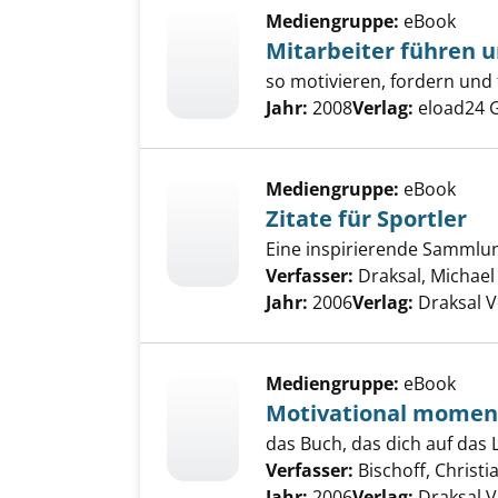
Mediengruppe:
eBook
Mitarbeiter führen 
so motivieren, fordern und 
Suche nach diesem Verfass
Jahr:
2008
Verlag:
eload24
Mediengruppe:
eBook
Zitate für Sportler
Eine inspirierende Sammlu
Verfasser:
Draksal, Michael
Jahr:
2006
Verlag:
Draksal V
Mediengruppe:
eBook
Motivational momen
das Buch, das dich auf das 
Verfasser:
Bischoff, Christi
Jahr:
2006
Verlag:
Draksal V