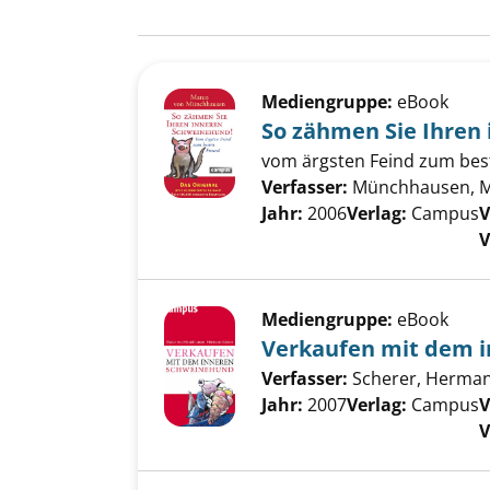
Suchergebnis
Zu den Suchfiltern springen
Mediengruppe:
eBook
So zähmen Sie Ihren
vom ärgsten Feind zum bes
Verfasser:
Münchhausen, M
Jahr:
2006
Verlag:
Campus
V
V
Mediengruppe:
eBook
Verkaufen mit dem 
Verfasser:
Scherer, Herma
Jahr:
2007
Verlag:
Campus
V
V