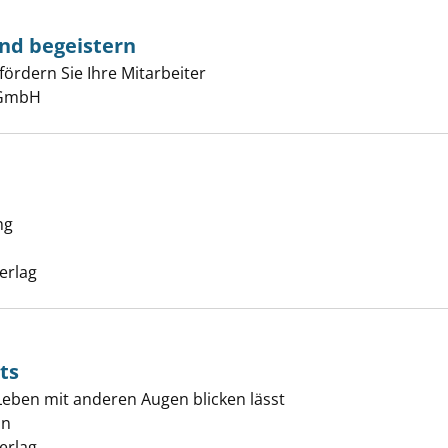
und begeistern
fördern Sie Ihre Mitarbeiter
er
 GmbH
ng
Suche nach diesem Verfasser
erlag
ts
Leben mit anderen Augen blicken lässt
an
Suche nach diesem Verfasser
erlag