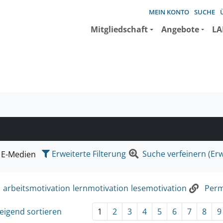
MEIN KONTO
SUCHE
Mitgliedschaft
Angebote
LA
e suchen wollen.
Erweiterte Filterung
Suche verfeinern (Erw
E-Medien
:
arbeitsmotivation
lernmotivation
lesemotivation
Perm
eigend sortieren
1
2
3
4
5
6
7
8
9