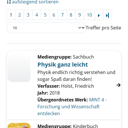
aufsteigend sortieren
1
2
3
4
5
6
7
8
9
10
Letzte Se
Treffer pro Seite
Suchergebnis
Zu den Suchfiltern springen
Mediengruppe:
Sachbuch
Physik ganz leicht
Physik endlich richtig verstehen und
sogar Spaß daran finden!
Verfasser:
Holst, Friedrich
Jahr:
2018
Übergeordnetes Werk:
MINT 4 -
Forschung und Wissenschaft
entdecken
Mediengruppe:
Kinderbuch