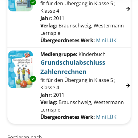
Exemplar-Details von Grundschulabschluss 
fit für den Übergang in Klasse 5 ;
Klasse 4
Suche nach diesem Verfasser
Jahr:
2011
Verlag:
Braunschweig, Westermann
Lernspiel
Übergeordnetes Werk:
Mini LÜK
Mediengruppe:
Kinderbuch
Grundschulabschluss
Zahlenrechnen
Exemplar-Details von Grundschulabschluss 
fit für den Übergang in Klasse 5 ;
Klasse 4
Suche nach diesem Verfasser
Jahr:
2011
Verlag:
Braunschweig, Westermann
Lernspiel
Übergeordnetes Werk:
Mini LÜK
Zu den Suchfiltern springen
Sortieren nach