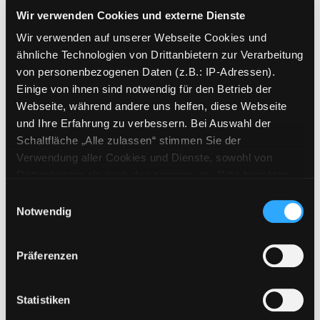
Wir verwenden Cookies und externe Dienste
Mediengruppe:
Sachbuch
Wir verwenden auf unserer Webseite Cookies und
Physik - (Duden)
ähnliche Technologien von Drittanbietern zur Verarbeitung
Schülerduden
von personenbezogenen Daten (z.B.: IP-Adressen).
Exemplar-Details von Physik - (Duden) Schül
das Fachlexikon von A - Z ; [mit
Einige von ihnen sind notwendig für den Betrieb der
Referatemanager als Download] /
Webseite, während andere uns helfen, diese Webseite
hrsg. und bearb. von der Red.
und Ihre Erfahrung zu verbessern. Bei Auswahl der
Schule und Lernen. [Red. Leitung
Schaltfläche „Alle zulassen“ stimmen Sie der
Martin Bergmann]
Verwendung aller Cookies und Dienste, sowohl von
Suche nach diesem Verfasser
Jahr:
2010
Drittanbietern als auch den eigenen, zu. Bitte beachten
Verlag:
Mannheim, B. I.
Sie, dass bei Verwendung von Diensten und Setzen von
Einwilligungsauswahl
Taschenbuch
Cookies von Drittanbietern, eine Verarbeitung in
Notwendig
unsicheren Drittländern (Länder außerhalb des EWR
Mediengruppe:
ohne adäquates Datenschutzniveau) stattfinden kann. In
Sprachtrainingspaket
Präferenzen
diesem Zusammenhang können aktuell Risiken für
Spanisch - unterwegs
Betroffene nicht vollständig ausgeschlossen werden.
Exemplar-Details von Spanisch - unterwegs a
schnell, einfach und überall lernen
Eine Verarbeitung durch solche Cookies oder Dienste
Statistiken
Suche nach diesem Verfasser
Jahr:
2006
erfolgt nur, wenn Sie die jeweilige Einwilligung erteilen