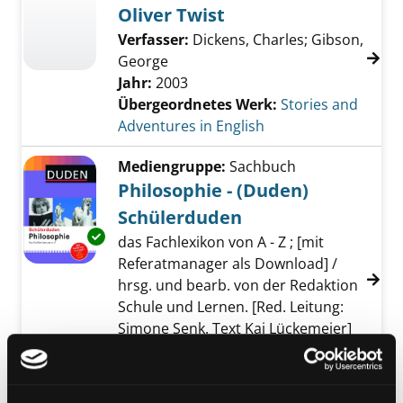
Oliver Twist
Verfasser:
Dickens, Charles
;
Gibson,
George
Jahr:
2003
Übergeordnetes Werk:
Stories and
Adventures in English
Mediengruppe:
Sachbuch
Philosophie - (Duden)
Schülerduden
Exemplar-Details von Philosophie - (Duden)
das Fachlexikon von A - Z ; [mit
Referatmanager als Download] /
hrsg. und bearb. von der Redaktion
Schule und Lernen. [Red. Leitung:
Simone Senk. Text Kai Lückemeier]
Suche nach diesem Verfasser
Jahr:
2009
Verlag:
Mannheim, B. I.
Taschenbuch