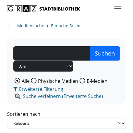
Zum Inhalt springen
Zu den Suchfiltern springen
Zur Trefferliste springen
›
...
›
Mediensuche
Einfache Suche
Wählen Sie die Medienart nach der Sie suchen wollen
Alle
Physische Medien
E-Medien
Erweiterte Filterung
Suche verfeinern (Erweiterte Suche)
Sortieren nach