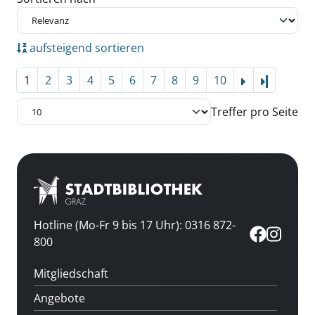
aufsteigend sortieren
1
2
3
4
5
6
7
8
9
10
Letzte Se
Treffer pro Seite
Hotline (Mo-Fr 9 bis 17 Uhr): 0316 872-
800
Mitgliedschaft
Angebote