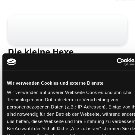
Die kleine Hexe
Schulausgabe
Mediengruppe:
Kinderbuch
Verfasser:
Preußler, Otfried
Übergeordnetes Werk:
Klassensatz Die kleine Hexe -
Wir verwenden Cookies und externe Dienste
Schulausgabe
Wir verwenden auf unserer Webseite Cookies und ähnliche
Technologien von Drittanbietern zur Verarbeitung von
Beschreibung ein-/ausblenden
personenbezogenen Daten (z.B.: IP-Adressen). Einige von i
sind notwendig für den Betrieb der Webseite, während ander
Mehr Informationen ein-/ausblenden
uns helfen, diese Webseite und Ihre Erfahrung zu verbessern
Bei Auswahl der Schaltfläche „Alle zulassen“ stimmen Sie de