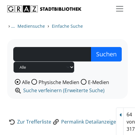
Zum Inhalt springen
Zur Detailanzeige springen
›
...
›
Mediensuche
Einfache Suche
Wählen Sie die Medienart nach der Sie suchen wollen
Alle
Physische Medien
E-Medien
Suche verfeinern (Erweiterte Suche)
64
Vorhe
Zur Trefferliste
Permalink Detailanzeige
vo
317