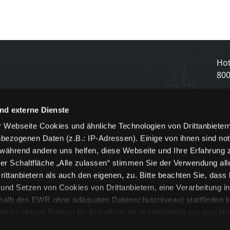
Hot
80
N
nd externe Dienste
 Webseite Cookies und ähnliche Technologien von Drittanbieter
und
bezogenen Daten (z.B.: IP-Adressen). Einige von ihnen sind not
j
 während andere uns helfen, diese Webseite und Ihre Erfahrung 
er Schaltfläche „Alle zulassen“ stimmen Sie der Verwendung all
ittanbietern als auch den eigenen, zu. Bitte beachten Sie, dass 
nd Setzen von Cookies von Drittanbietern, eine Verarbeitung i
rhalb des EWR ohne adäquates Datenschutzniveau) stattfinden k
n aktuell Risiken für Betroffene nicht vollständig ausgeschl
en
lche Cookies oder Dienste erfolgt nur, wenn Sie die jeweilige Ein