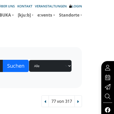
ÜBER UNS
KONTAKT
VERANSTALTUNGEN
LOGIN
BUKA
[kju:b]
e:vents
Standorte
77 von 317
Vorheriger Treffer
Nächster Treffer