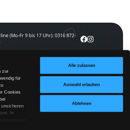
line (Mo-Fr 9 bis 17 Uhr): 0316 872-
0
ewsletter abonnieren
Alle zulassen
n zur
 keine Veranstaltung verpassen
wendig für
etzt abonnieren
Auswahl erlauben
zu
er Cookies
bei
Ablehnen
n unsicheren
ann. In
ossen werden.
Cookies
|
Impressum
|
Datenschutz
willigung
anmelden