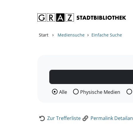
Zum Inhalt springen
Zur Detailanzeige springen
›
›
Start
Mediensuche
Einfache Suche
Wählen Sie die Medienart nach der Si
Alle
Physische Medien
Zur Trefferliste
Permalink Detailan