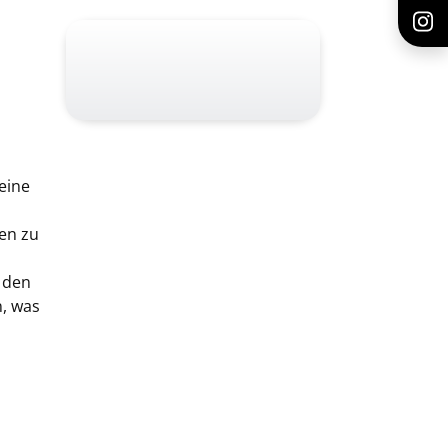
 eine
xen zu
t den
, was