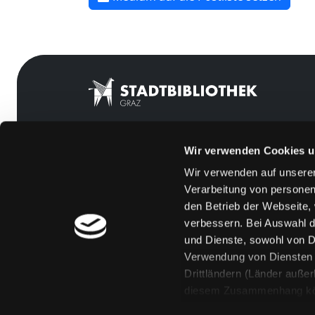
Wir verwenden Cookies u
Mitgliedschaft
Feedback
Wir verwenden auf unserer
Angebote
Kontakt
Verarbeitung von personen
LABUKA
Über uns
den Betrieb der Webseite,
verbessern. Bei Auswahl d
[kju:b]
Jobs
und Dienste, sowohl von Dr
News
Medienwunsch
Verwendung von Diensten u
Drittländern (Länder auße
Veranstaltungen
FAQs
diesem Zusammenhang könne
Standorte
Überweisungsdat
Eine Verarbeitung durch so