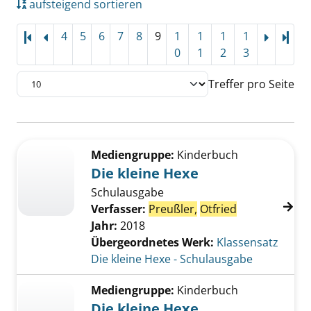
aufsteigend sortieren
4
5
6
7
8
9
1
1
1
1
Letz
0
1
2
3
Treffer pro Seite
Suchergebnis
Zu den Suchfiltern springen
Mediengruppe:
Kinderbuch
Die kleine Hexe
Schulausgabe
Verfasser:
Preußler,
Otfried
Jahr:
2018
Übergeordnetes Werk:
Klassensatz
Die kleine Hexe - Schulausgabe
Mediengruppe:
Kinderbuch
Die kleine Hexe