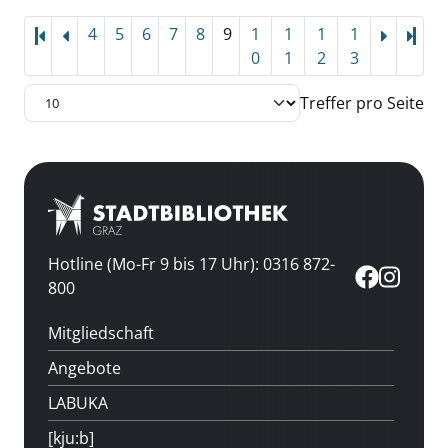
4
5
6
7
8
9
1
1
1
1
Letz
0
1
2
3
Treffer pro Seite
Hotline (Mo-Fr 9 bis 17 Uhr): 0316 872-
800
Mitgliedschaft
Angebote
LABUKA
[kju:b]