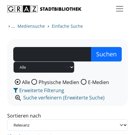
Zum Inhalt springen
Zu den Suchfiltern springen
Zur Trefferliste springen
›
...
›
Mediensuche
Einfache Suche
Wählen Sie die Medienart nach der Sie suchen wollen
Alle
Physische Medien
E-Medien
Erweiterte Filterung
Suche verfeinern (Erweiterte Suche)
Sortieren nach