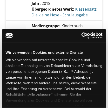
Jahr:
2018
Übergeordnetes Werk:
Klassensatz
Die kleine Hexe - Schulausgabe
Mediengruppe:
Kinderbuch
Die kleine Hexe
Schulausgabe
Verfasser:
Preußler,
Otfried
Jahr:
2018
Wir verwenden Cookies und externe Dienste
Übergeordnetes Werk:
Klassensatz
Wir verwenden auf unserer Webseite Cookies und
Die kleine Hexe - Schulausgabe
ähnliche Technologien von Drittanbietern zur Verarbeitung
von personenbezogenen Daten (z.B.: IP-Adressen).
Mediengruppe:
Kinderbuch
Einige von ihnen sind notwendig für den Betrieb der
Der Räuber Hotzenplotz
Webseite, während andere uns helfen, diese Webseite
eine Kasperlgeschichte
und Ihre Erfahrung zu verbessern. Bei Auswahl der
Verfasser:
Preußler,
Otfried
Schaltfläche „Alle zulassen“ stimmen Sie der
Jahr:
20016
Verwendung aller Cookies und Dienste, sowohl von
Übergeordnetes Werk:
Drittanbietern als auch den eigenen, zu. Bitte beachten