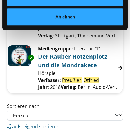
Das kleine Gespenst
[Filmausgabe]
Ablehnen
Exemplar-Details von Das kleine Gespenst an
Verfasser:
Preußler,
Otfried
Suche nach di
Jahr:
2013
Verlag:
Stuttgart, Thienemann-Verl.
Mediengruppe:
Literatur CD
Der Räuber Hotzenplotz
Exemplar-Details von Der Räuber Hotzenplot
und die Mondrakete
Hörspiel
Verfasser:
Preußler,
Otfried
Suche nach di
Jahr:
2018
Verlag:
Berlin, Audio-Verl.
Zu den Suchfiltern springen
Sortieren nach
aufsteigend sortieren