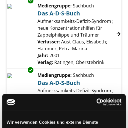
Exemplar-Details von Das A-D-S-Buch anzeig
Mediengruppe:
Sachbuch
Das A-D-S-Buch
Aufmerksamkeits-Defizit-Syndrom ;
neue Konzentrationshilfen für
Zappelphilippe und Träumer
Verfasser:
Aust-Claus, Elisabeth
;
Hammer, Petra-Marina
Suche nach diesem
Jahr:
2001
Verlag:
Ratingen, Oberstebrink
Exemplar-Details von Das A-D-S-Buch anzeig
Mediengruppe:
Sachbuch
Das A-D-S-Buch
Aufmerksamkeits-Defizit-Syndrom ;
neue Konzentrationshilfen für
Zappelphilippe und Träumer
Verfasser:
Aust-Claus, Elisabeth
;
Hammer, Petra-Marina
Suche nach diesem
Wir verwenden Cookies und externe Dienste
Jahr:
2001