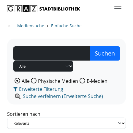
Zum Inhalt springen
Zu den Suchfiltern springen
Zur Trefferliste springen
›
...
›
Mediensuche
Einfache Suche
Wählen Sie die Medienart nach der Sie suchen wollen
Alle
Physische Medien
E-Medien
Erweiterte Filterung
Suche verfeinern (Erweiterte Suche)
Sortieren nach