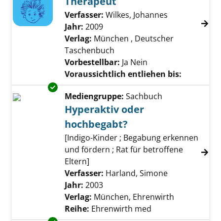
Therapeut
Verfasser:
Wilkes, Johannes
Suche nach di
Jahr:
2009
Verlag:
München , Deutscher
Taschenbuch
Vorbestellbar:
Ja
Nein
Voraussichtlich entliehen bis:
Exemplar-Details von Hyperaktiv oder hochb
Mediengruppe:
Sachbuch
Hyperaktiv oder
hochbegabt?
[Indigo-Kinder ; Begabung erkennen
und fördern ; Rat für betroffene
Eltern]
Verfasser:
Harland, Simone
Suche nach di
Jahr:
2003
Verlag:
München, Ehrenwirth
Reihe:
Ehrenwirth med