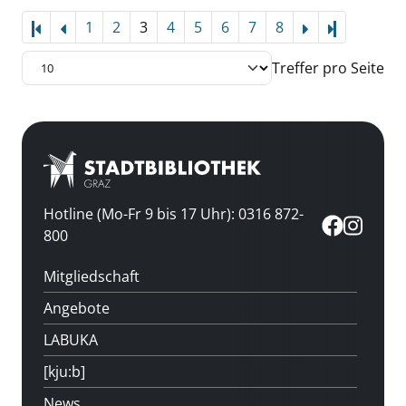
1
2
3
4
5
6
7
8
Letzte Sei
Treffer pro Seite
Hotline (Mo-Fr 9 bis 17 Uhr): 0316 872-
800
Mitgliedschaft
Angebote
LABUKA
[kju:b]
News