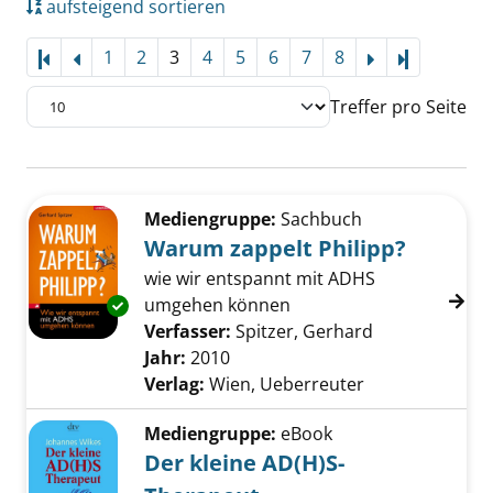
aufsteigend sortieren
1
2
3
4
5
6
7
8
Letzte Sei
Treffer pro Seite
Suchergebnis
Zu den Suchfiltern springen
Mediengruppe:
Sachbuch
Warum zappelt Philipp?
wie wir entspannt mit ADHS
umgehen können
Exemplar-Details von Warum zappelt Philipp
Verfasser:
Spitzer, Gerhard
Suche nach di
Jahr:
2010
Verlag:
Wien, Ueberreuter
Mediengruppe:
eBook
Der kleine AD(H)S-