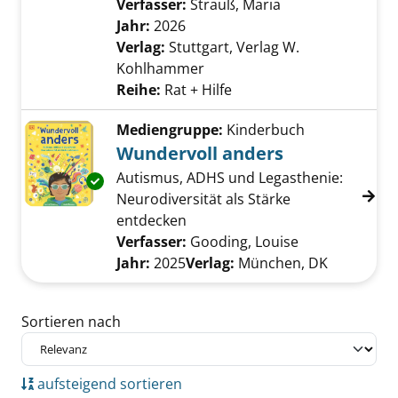
Verfasser:
Strauß, Maria
Suche nach diese
Jahr:
2026
Verlag:
Stuttgart, Verlag W.
Kohlhammer
Reihe:
Rat + Hilfe
Mediengruppe:
Kinderbuch
Wundervoll anders
Autismus, ADHS und Legasthenie:
Exemplar-Details von Wundervoll anders anz
Neurodiversität als Stärke
entdecken
Verfasser:
Gooding, Louise
Suche nach di
Jahr:
2025
Verlag:
München, DK
Zu den Suchfiltern springen
Sortieren nach
aufsteigend sortieren