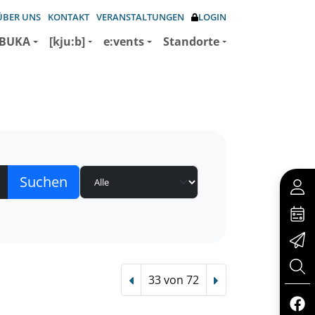
ÜBER UNS
KONTAKT
VERANSTALTUNGEN
LOGIN
BUKA
[kju:b]
e:vents
Standorte
33 von 72
Vorheriger Treffer
Nächster Treffer