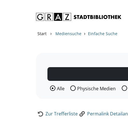
Zum Inhalt springen
Zur Detailanzeige springen
›
›
Start
Mediensuche
Einfache Suche
Wählen Sie die Medienart nach der Si
Alle
Physische Medien
Zur Trefferliste
Permalink Detailan