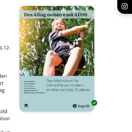
6-12-
den
zt
ag
bild
ition