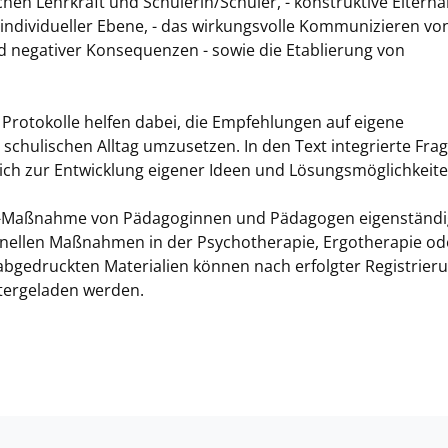
en Lehrkraft und Schülerin/Schüler, - konstruktive Elternar
individueller Ebene, - das wirkungsvolle Kommunizieren vo
nd negativer Konsequenzen - sowie die Etablierung von
d Protokolle helfen dabei, die Empfehlungen auf eigene
chulischen Alltag umzusetzen. In den Text integrierte Fra
lich zur Entwicklung eigener Ideen und Lösungsmöglichkeite
lfe-Maßnahme von Pädagoginnen und Pädagogen eigenständi
onellen Maßnahmen in der Psychotherapie, Ergotherapie od
abgedruckten Materialien können nach erfolgter Registrier
tergeladen werden.