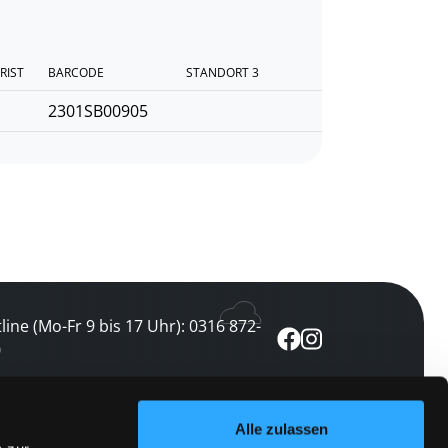
RIST
BARCODE
STANDORT 3
2301SB00905
line (Mo-Fr 9 bis 17 Uhr): 0316 872-
0
ewsletter abonnieren
Alle zulassen