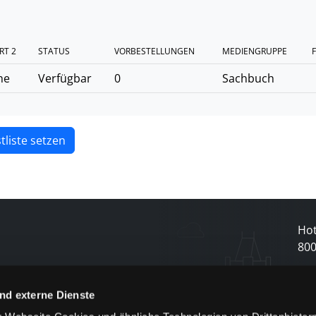
RT 2
STATUS
VORBESTELLUNGEN
MEDIENGRUPPE
F
he
Verfügbar
0
Sachbuch
tliste setzen
Hot
80
N
nd externe Dienste