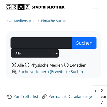
Zum Inhalt springen
Zur Detailanzeige springen
›
...
›
Mediensuche
Einfache Suche
Wählen Sie die Medienart nach der Sie suchen wollen
Alle
Physische Medien
E-Medien
Suche verfeinern (Erweiterte Suche)
2
Vorhe
Zur Trefferliste
Permalink Detailanzeige
vo
7