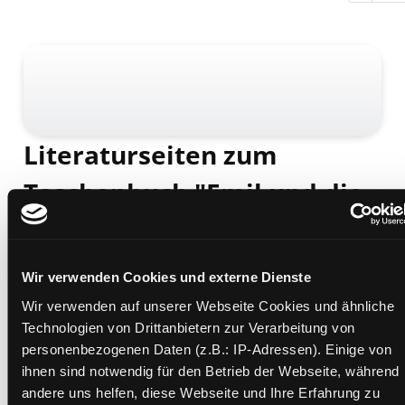
Literaturseiten zum
Taschenbuch "Emil und die
Detektive"
Mediengruppe:
Unterrichtsmaterial
Wir verwenden Cookies und externe Dienste
Verfasser:
Quast, Moritz
;
Kohl, Lynn-Sven
Übergeordnetes Werk:
Klassensatz: Emil und die
Wir verwenden auf unserer Webseite Cookies und ähnliche
Detektive
Technologien von Drittanbietern zur Verarbeitung von
personenbezogenen Daten (z.B.: IP-Adressen). Einige von
Beschreibung ein-/ausblenden
ihnen sind notwendig für den Betrieb der Webseite, während
andere uns helfen, diese Webseite und Ihre Erfahrung zu