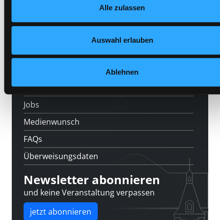
Alle zulassen
Datenschutzerklärung
und in unserem
Impressum
.
Veranstaltungen
Standorte
Auswahl erlauben
Feedback
Kontakt
Ablehnen
Über uns
Jobs
Medienwunsch
FAQs
Überweisungsdaten
Newsletter abonnieren
und keine Veranstaltung verpassen
jetzt abonnieren