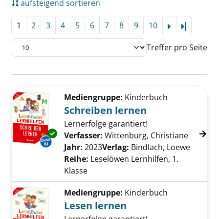
aufsteigend sortieren
1
2
3
4
5
6
7
8
9
10
Letzte Se
Treffer pro Seite
Suchergebnis
Zu den Suchfiltern springen
Mediengruppe:
Kinderbuch
Schreiben lernen
Lernerfolge garantiert!
Exemplar-Details von Schreiben lernen anzei
Verfasser:
Wittenburg, Christiane
Suche n
Jahr:
2023
Verlag:
Bindlach, Loewe
Reihe:
Leselöwen Lernhilfen, 1.
Klasse
Mediengruppe:
Kinderbuch
Lesen lernen