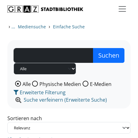
Zum Inhalt springen
Zu den Suchfiltern springen
Zur Trefferliste springen
›
...
›
Mediensuche
Einfache Suche
Wählen Sie die Medienart nach der Sie suchen wollen
Alle
Physische Medien
E-Medien
Erweiterte Filterung
Suche verfeinern (Erweiterte Suche)
Sortieren nach