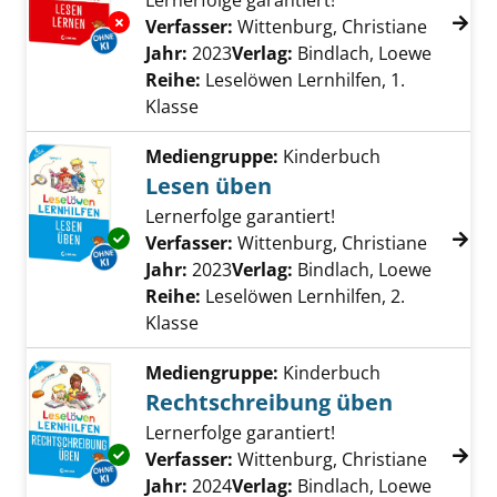
Lernerfolge garantiert!
Exemplar-Details von Lesen lernen anzeigen
Verfasser:
Wittenburg, Christiane
Suche n
Jahr:
2023
Verlag:
Bindlach, Loewe
Reihe:
Leselöwen Lernhilfen, 1.
Klasse
Mediengruppe:
Kinderbuch
Lesen üben
Lernerfolge garantiert!
Exemplar-Details von Lesen üben anzeigen
Verfasser:
Wittenburg, Christiane
Suche n
Jahr:
2023
Verlag:
Bindlach, Loewe
Reihe:
Leselöwen Lernhilfen, 2.
Klasse
Mediengruppe:
Kinderbuch
Rechtschreibung üben
Lernerfolge garantiert!
Exemplar-Details von Rechtschreibung üben
Verfasser:
Wittenburg, Christiane
Suche n
Jahr:
2024
Verlag:
Bindlach, Loewe