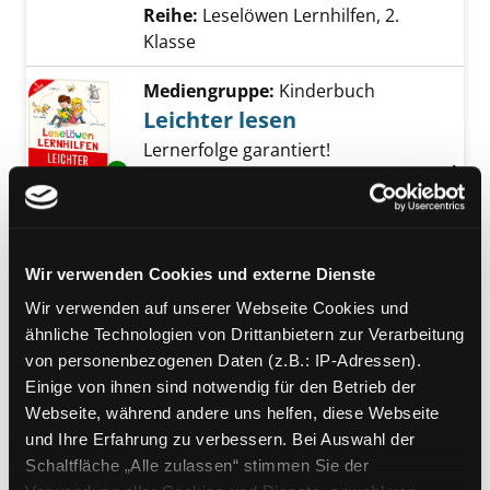
Reihe:
Leselöwen Lernhilfen, 2.
Klasse
Mediengruppe:
Kinderbuch
Leichter lesen
Lernerfolge garantiert!
Exemplar-Details von Leichter lesen anzeigen
Verfasser:
Wittenburg, Christiane
Suche n
Jahr:
2023
Verlag:
Bindlach, Loewe
Reihe:
Leselöwen Lernhilfen, 1.
Klasse
Wir verwenden Cookies und externe Dienste
Mediengruppe:
Kinderbuch
Wir verwenden auf unserer Webseite Cookies und
Rechtschreib-Werkstatt
ähnliche Technologien von Drittanbietern zur Verarbeitung
Deutsch - 1./2. Klasse
von personenbezogenen Daten (z.B.: IP-Adressen).
Verfasser:
Müller, Heiner
Suche nach dies
Einige von ihnen sind notwendig für den Betrieb der
Exemplar-Details von Rechtschreib-Werkstat
Jahr:
2025
Webseite, während andere uns helfen, diese Webseite
Verlag:
Braunschweig, Westermann
und Ihre Erfahrung zu verbessern. Bei Auswahl der
Übergeordnetes Werk:
LÜK
Schaltfläche „Alle zulassen“ stimmen Sie der