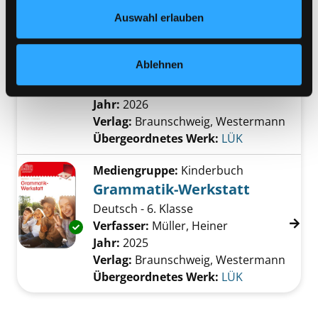
Datenschutzerklärung
und in unserem
Impressum
.
Null Fehler beim
Auswahl erlauben
Rechtschreiben
Exemplar-Details von Null Fehler beim Recht
Deutsch - ab 3. Klasse
Ablehnen
Verfasser:
Maydell, Irmgard von
;
Vogel, Heinz
Suche nach diesem Verfasser
Jahr:
2026
Verlag:
Braunschweig, Westermann
Übergeordnetes Werk:
LÜK
Mediengruppe:
Kinderbuch
Grammatik-Werkstatt
Deutsch - 6. Klasse
Verfasser:
Müller, Heiner
Suche nach dies
Exemplar-Details von Grammatik-Werkstatt 
Jahr:
2025
Verlag:
Braunschweig, Westermann
Übergeordnetes Werk:
LÜK