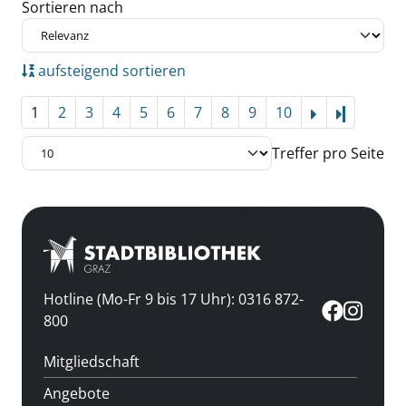
Zu den Suchfiltern springen
Sortieren nach
aufsteigend sortieren
1
2
3
4
5
6
7
8
9
10
Letzte Se
Treffer pro Seite
Hotline (Mo-Fr 9 bis 17 Uhr): 0316 872-
800
Mitgliedschaft
Angebote