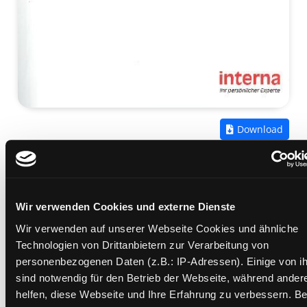
Zum
Download
Studieren in der Schweiz
Mediengruppe:
eBook
Verfasser:
Suche nach diesem Verfasser
Bornschein, Thomas
;
Thomas, Mirco
Wir verwenden Cookies und externe Dienste
Beschreibung ein-/ausblenden
Wir verwenden auf unserer Webseite Cookies und ähnliche
Technologien von Drittanbietern zur Verarbeitung von
Mehr Informationen ein-/ausblenden
personenbezogenen Daten (z.B.: IP-Adressen). Einige von i
sind notwendig für den Betrieb der Webseite, während ander
helfen, diese Webseite und Ihre Erfahrung zu verbessern. Be