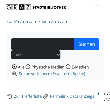
Zum Inhalt springen
Zur Detailanzeige springen
›
...
›
Mediensuche
Einfache Suche
Wählen Sie die Medienart nach der Sie suchen wollen
Alle
Physische Medien
E-Medien
Suche verfeinern (Erweiterte Suche)
9 v
Vorhe
Zur Trefferliste
Permalink Detailanzeige
847