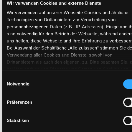
Wir verwenden Cookies und externe Dienste
Zweigstelle:
Andritz
Signatur:
NB.OT GOL
Wir verwenden auf unserer Webseite Cookies und ähnliche
Technologien von Drittanbietern zur Verarbeitung von
Standort 2:
Ausleihe
personenbezogenen Daten (z.B.: IP-Adressen). Einige von i
Status:
Verfügbar
sind notwendig für den Betrieb der Webseite, während ander
Vorbestellungen:
0
uns helfen, diese Webseite und Ihre Erfahrung zu verbessern
Mediengruppe:
Sachbuch
Bei Auswahl der Schaltfläche „Alle zulassen“ stimmen Sie de
Verwendung aller Cookies und Dienste, sowohl von
Frist:
Drittanbietern als auch den eigenen, zu. Bitte beachten Sie, 
Barcode:
2109SB00437
bei Verwendung von Diensten und Setzen von Cookies von
Standort 3:
Drittanbietern, eine Verarbeitung in unsicheren Drittländern
Einwilligungsauswahl
(Länder außerhalb des EWR ohne adäquates
Notwendig
Datenschutzniveau) stattfinden kann. In diesem Zusammen
können aktuell Risiken für Betroffene nicht vollständig
Zweigstelle:
Zanklhof
Präferenzen
ausgeschlossen werden. Eine Verarbeitung durch solche
Signatur:
NB.OT GOL
Cookies oder Dienste erfolgt nur, wenn Sie die jeweilige
Standort 2:
Ausleihe
Einwilligung erteilen („Auswahl erlauben“) oder auf die
Statistiken
Schaltfläche „Alle zulassen“ klicken. Unter dem Punkt „Detai
Status:
Verfügbar