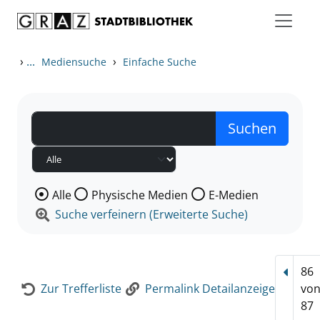
Zum Inhalt springen
Zur Detailanzeige springen
›
...
›
Mediensuche
Einfache Suche
Wählen Sie die Medienart nach der Sie suchen wollen
Alle
Physische Medien
E-Medien
Suche verfeinern (Erweiterte Suche)
86
Vorhe
Zur Trefferliste
Permalink Detailanzeige
vo
87