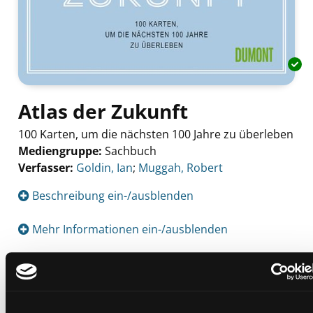
Atlas der Zukunft
100 Karten, um die nächsten 100 Jahre zu überleben
Mediengruppe:
Sachbuch
Verfasser:
Suche nach diesem Verfasser
Goldin, Ian
;
Muggah, Robert
Beschreibung ein-/ausblenden
Mehr Informationen ein-/ausblenden
Exemplare