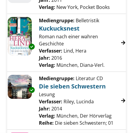
Jahr:
2011
Verlag:
New York, Pocket Books
Mediengruppe:
Belletristik
Kuckucksnest
Roman nach einer wahren
Geschichte
Exemplar-Details von Kuckucksnest anzeigen
Verfasser:
Lind, Hera
Suche nach diesem V
Jahr:
2016
Verlag:
München, Diana-Verl.
Mediengruppe:
Literatur CD
Die sieben Schwestern
Exemplar-Details von Die sieben Schwestern
Lesung
Verfasser:
Riley, Lucinda
Suche nach diese
Jahr:
2014
Verlag:
München, Der Hörverlag
Reihe:
Die sieben Schwestern; 01