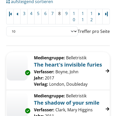
aufsteigend sortieren
3
4
5
6
7
8
9
1
1
1
Letz
0
1
2
Treffer pro Seite
Suchergebnis
Zu den Suchfiltern springen
Mediengruppe:
Belletristik
The heart's invisible furies
Verfasser:
Boyne, John
Suche nach diesem
Exemplar-Details von The heart's invisible fu
Jahr:
2017
Verlag:
London, Doubleday
Mediengruppe:
Belletristik
The shadow of your smile
Verfasser:
Clark, Mary Higgins
Suche nach
Exemplar-Details von The shadow of your sm