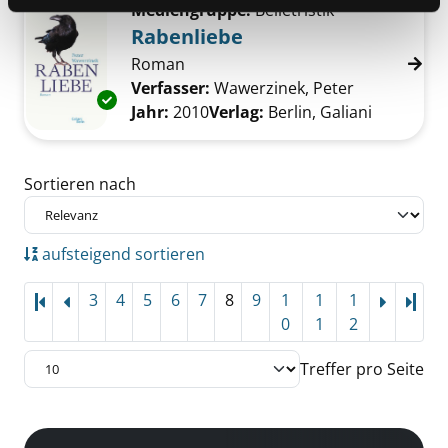
Mediengruppe:
Belletristik
Rabenliebe
Roman
Verfasser:
Wawerzinek, Peter
Suche nach 
Exemplar-Details von Rabenliebe anzeigen
Jahr:
2010
Verlag:
Berlin, Galiani
Zu den Suchfiltern springen
Sortieren nach
aufsteigend sortieren
3
4
5
6
7
8
9
1
1
1
Letz
0
1
2
Treffer pro Seite