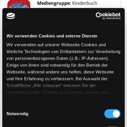
Mediengruppe:
Kinderbuch
Doch keinen lieb ich so wie
Exemplar-Details von Doch keinen lieb ich so 
dich!
Verfasser:
Huber, Katharina Maria
Suche 
Jahr:
2003
Verlag:
Wien, Ibera
Wir verwenden Cookies und externe Dienste
Wir verwenden auf unserer Webseite Cookies und
Mediengruppe:
Belletristik
ähnliche Technologien von Drittanbietern zur Verarbeitung
Jennissimo
von personenbezogenen Daten (z.B.: IP-Adressen).
Roman
Einige von ihnen sind notwendig für den Betrieb der
Verfasser:
Mallery, Susan
Suche nach dies
Exemplar-Details von Jennissimo anzeigen
Webseite, während andere uns helfen, diese Webseite
Jahr:
2012
und Ihre Erfahrung zu verbessern. Bei Auswahl der
Verlag:
Hamburg, Harlequin
Schaltfläche „Alle zulassen“ stimmen Sie der
Enterprises
Verwendung aller Cookies und Dienste, sowohl von
Reihe:
Mira Taschenbuch; 25613
Drittanbietern als auch den eigenen, zu. Bitte beachten
Sie, dass bei Verwendung von Diensten und Setzen von
Einwilligungsauswahl
Mediengruppe:
Jugendbuch
Cookies von Drittanbietern, eine Verarbeitung in
Notwendig
Drei Wunder zum Glück
unsicheren Drittländern (Länder außerhalb des EWR
Verfasser:
Bullen, Alexandra
Suche nach d
ohne adäquates Datenschutzniveau) stattfinden kann. In