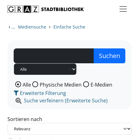
Zum Inhalt springen
Zu den Suchfiltern springen
Zur Trefferliste springen
›
...
›
Mediensuche
Einfache Suche
Wählen Sie die Medienart nach der Sie suchen wollen
Alle
Physische Medien
E-Medien
Erweiterte Filterung
Suche verfeinern (Erweiterte Suche)
Sortieren nach