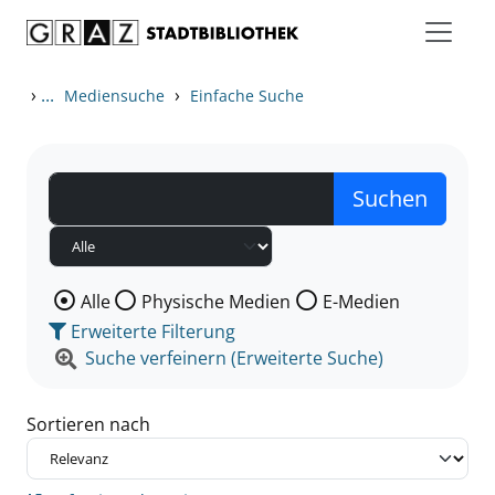
Zum Inhalt springen
Zu den Suchfiltern springen
Zur Trefferliste springen
›
...
›
Mediensuche
Einfache Suche
Wählen Sie die Medienart nach der Sie suchen wollen
Alle
Physische Medien
E-Medien
Erweiterte Filterung
Suche verfeinern (Erweiterte Suche)
Sortieren nach