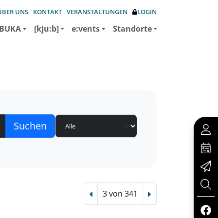
ÜBER UNS
KONTAKT
VERANSTALTUNGEN
LOGIN
BUKA
[kju:b]
e:vents
Standorte
3 von 341
Vorheriger Treffer
Nächster Treffer