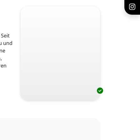
 Seit
au und
ine
,
ren