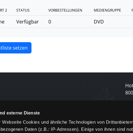
RT 2
STATUS
VORBESTELLUNGEN
MEDIENGRUPPE
he
Verfügbar
0
DVD
tliste setzen
Hot
80
N
nd externe Dienste
 Webseite Cookies und ähnliche Technologien von Drittanbieter
und
bezogenen Daten (z.B.: IP-Adressen). Einige von ihnen sind not