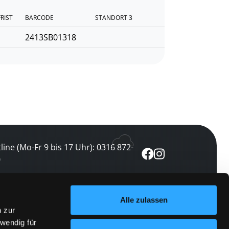
FRIST
BARCODE
STANDORT 3
2413SB01318
line (Mo-Fr 9 bis 17 Uhr): 0316 872-
0
ewsletter abonnieren
Alle zulassen
n zur
 keine Veranstaltung verpassen
wendig für