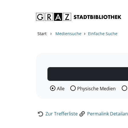
Zum Inhalt springen
Zur Detailanzeige springen
›
›
Start
Mediensuche
Einfache Suche
Wählen Sie die Medienart nach der Si
Alle
Physische Medien
Zur Trefferliste
Permalink Detailan