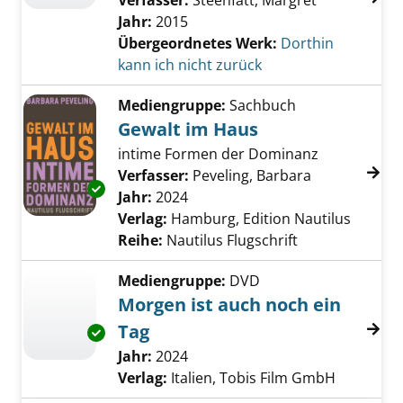
Verfasser:
Steenfatt, Margret
Jahr:
2015
Übergeordnetes Werk:
Dorthin
kann ich nicht zurück
Mediengruppe:
Sachbuch
Gewalt im Haus
intime Formen der Dominanz
Verfasser:
Peveling, Barbara
Suche nach d
Exemplar-Details von Gewalt im Haus anzeig
Jahr:
2024
Verlag:
Hamburg, Edition Nautilus
Reihe:
Nautilus Flugschrift
Mediengruppe:
DVD
Morgen ist auch noch ein
Tag
Exemplar-Details von Morgen ist auch noch e
Suche nach diesem Verfasser
Jahr:
2024
Verlag:
Italien, Tobis Film GmbH