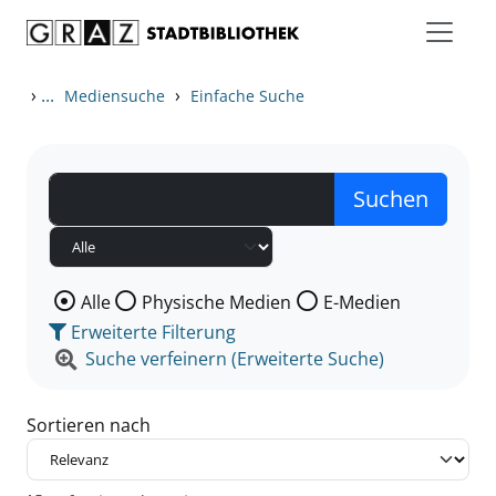
Zum Inhalt springen
Zu den Suchfiltern springen
Zur Trefferliste springen
›
...
›
Mediensuche
Einfache Suche
Wählen Sie die Medienart nach der Sie suchen wollen
Alle
Physische Medien
E-Medien
Erweiterte Filterung
Suche verfeinern (Erweiterte Suche)
Sortieren nach