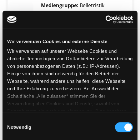
Mediengruppe:
Belletristik
Rache
Verfasser:
Aichner, Bernhard
Jahr:
2024-
Verlag:
Hamburg, Wunderlich
Wir verwenden Cookies und externe Dienste
Wir verwenden auf unserer Webseite Cookies und
Mediengruppe:
Belletristik
ähnliche Technologien von Drittanbietern zur Verarbeitung
Sie wartet, aber sie weiß
von personenbezogenen Daten (z.B.: IP-Adressen).
nicht, auf wen
Einige von ihnen sind notwendig für den Betrieb der
Webseite, während andere uns helfen, diese Webseite
Roman
Exemplar-Details von Sie wartet, aber sie wei
und Ihre Erfahrung zu verbessern. Bei Auswahl der
Verfasser:
Schimmelpfennig, Roland
Suche
Schaltfläche „Alle zulassen“ stimmen Sie der
Jahr:
2025
Verwendung aller Cookies und Dienste, sowohl von
Verlag:
Frankfurt am Main, S.
Drittanbietern als auch den eigenen, zu. Bitte beachten
Fischer
Sie, dass bei Verwendung von Diensten und Setzen von
Einwilligungsauswahl
Mediengruppe:
Belletristik
Cookies von Drittanbietern, eine Verarbeitung in
Notwendig
Monique bricht aus
unsicheren Drittländern (Länder außerhalb des EWR