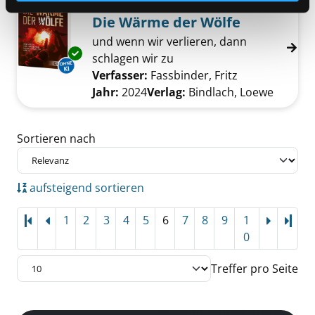
Mediengruppe:
Jugendbuch
Die Wärme der Wölfe
und wenn wir verlieren, dann
Exemplar-Details von Die Wärme der Wölfe a
schlagen wir zu
Verfasser:
Fassbinder, Fritz
Suche nach di
Jahr:
2024
Verlag:
Bindlach, Loewe
Zu den Suchfiltern springen
Sortieren nach
aufsteigend sortieren
1
2
3
4
5
6
7
8
9
1
Letz
0
Treffer pro Seite