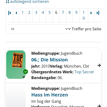
aufsteigend sortieren
1
2
3
4
5
6
7
8
9
1
Letz
0
Treffer pro Seite
Suchergebnis
Zu den Suchfiltern springen
Mediengruppe:
Jugendbuch
06.; Die Mission
Suche nach diesem Verfasser
Jahr:
2010
Verlag:
München, Cbt
Exemplar-Details von 06.; Die Mission anzeig
Übergeordnetes Werk:
Top Secret
Bandangabe:
06.
Mediengruppe:
Jugendbuch
Hass im Herzen
im Sog der Gang