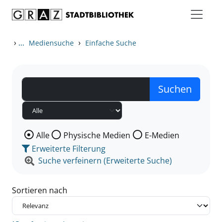
Zum Inhalt springen
Zu den Suchfiltern springen
Zur Trefferliste springen
›
...
›
Mediensuche
Einfache Suche
Wählen Sie die Medienart nach der Sie suchen wollen
Alle
Physische Medien
E-Medien
Erweiterte Filterung
Suche verfeinern (Erweiterte Suche)
Sortieren nach