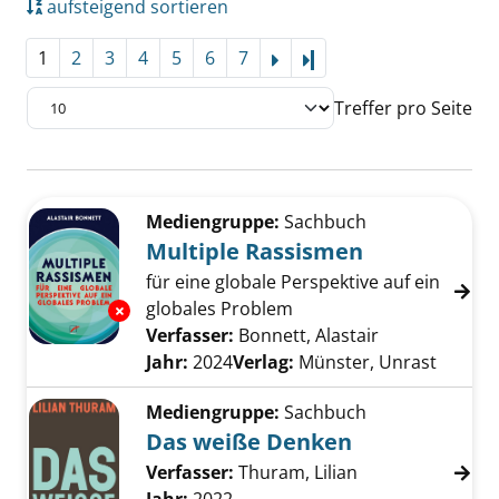
aufsteigend sortieren
1
2
3
4
5
6
7
Letzte Seite
Treffer pro Seite
Suchergebnis
Zu den Suchfiltern springen
Mediengruppe:
Sachbuch
Multiple Rassismen
für eine globale Perspektive auf ein
globales Problem
Exemplar-Details von Multiple Rassismen an
Verfasser:
Bonnett, Alastair
Suche nach di
Jahr:
2024
Verlag:
Münster, Unrast
Mediengruppe:
Sachbuch
Das weiße Denken
Verfasser:
Thuram, Lilian
Suche nach dies