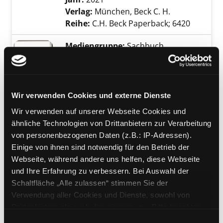
Verlag:
München, Beck C. H.
Reihe:
C.H. Beck Paperback; 6420
Mediengruppe:
Sachbuch
Die Angst vor dem
Fremden
Exemplar-Details von Die Angst vor dem Fre
die Wurzeln der Xenophobie
Wir verwenden Cookies und externe Dienste
Verfasser:
Oeser, Erhard
Suche nach dies
Jahr:
2015
Verlag:
Stuttgart, Theiss
Wir verwenden auf unserer Webseite Cookies und
ähnliche Technologien von Drittanbietern zur Verarbeitung
Mediengruppe:
Sachbuch
von personenbezogenen Daten (z.B.: IP-Adressen).
Rassismus
Einige von ihnen sind notwendig für den Betrieb der
Webseite, während andere uns helfen, diese Webseite
ein historischer Abriß
Exemplar-Details von Rassismus anzeigen
und Ihre Erfahrung zu verbessern. Bei Auswahl der
Verfasser:
Fredrickson, George
Schaltfläche „Alle zulassen“ stimmen Sie der
Marsh
Suche nach diesem Verfasser
Verwendung aller Cookies und Dienste, sowohl von
Jahr:
2004
Drittanbietern als auch den eigenen, zu. Bitte beachten
Verlag:
Hamburg, Hamburger
Sie, dass bei Verwendung von Diensten und Setzen von
Edition
Einwilligungsauswahl