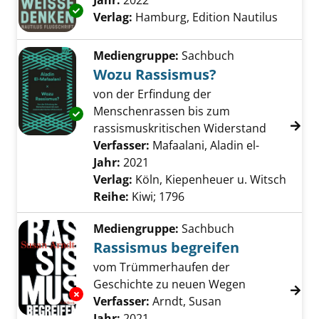
Jahr:
2022
Exemplar-Details von Das weiße Denken anz
Verlag:
Hamburg, Edition Nautilus
Mediengruppe:
Sachbuch
Wozu Rassismus?
von der Erfindung der
Menschenrassen bis zum
Exemplar-Details von Wozu Rassismus? anze
rassismuskritischen Widerstand
Verfasser:
Mafaalani, Aladin el-
Suche nach
Jahr:
2021
Verlag:
Köln, Kiepenheuer u. Witsch
Reihe:
Kiwi; 1796
Mediengruppe:
Sachbuch
Rassismus begreifen
vom Trümmerhaufen der
Geschichte zu neuen Wegen
Exemplar-Details von Rassismus begreifen a
Verfasser:
Arndt, Susan
Suche nach diese
Jahr:
2021