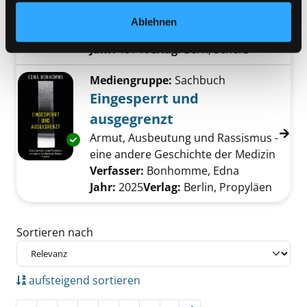
Der Archipel Gulag
Ablehnen
Verfasser:
Solzenicyn, Aleksandr I.
Suche n
Jahr:
1974
Verlag:
Bern, Scherz
Mediengruppe:
Sachbuch
Eingesperrt und
ausgegrenzt
Armut, Ausbeutung und Rassismus -
Exemplar-Details von Eingesperrt und ausge
eine andere Geschichte der Medizin
Verfasser:
Bonhomme, Edna
Suche nach d
Jahr:
2025
Verlag:
Berlin, Propyläen
Zu den Suchfiltern springen
Sortieren nach
aufsteigend sortieren