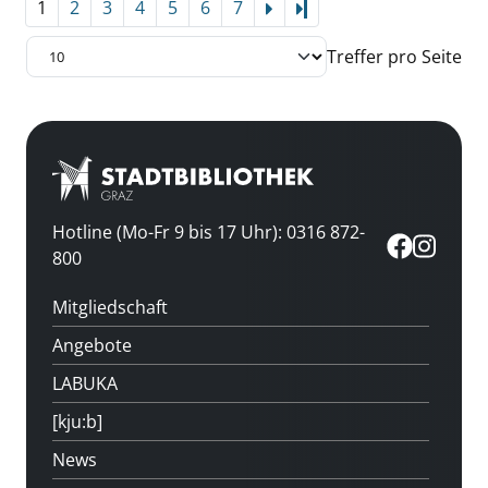
1
2
3
4
5
6
7
Letzte Seite
Treffer pro Seite
Hotline (Mo-Fr 9 bis 17 Uhr): 0316 872-
800
Mitgliedschaft
Angebote
LABUKA
[kju:b]
News