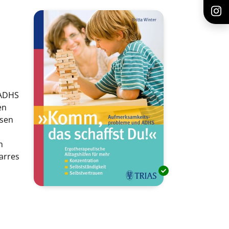
 ADHS
en
esen
m
tarres