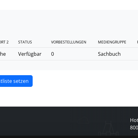
RT 2
STATUS
VORBESTELLUNGEN
MEDIENGRUPPE
ihe
Verfügbar
0
Sachbuch
tliste setzen
Hot
80