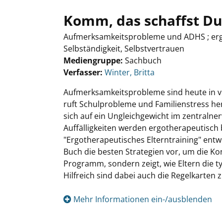
Komm, das schaffst Du
Aufmerksamkeitsprobleme und ADHS ; ergo
Selbständigkeit, Selbstvertrauen
Mediengruppe:
Sachbuch
Verfasser:
Suche nach diesem Verfasser
Winter, Britta
Aufmerksamkeitsprobleme sind heute in vi
ruft Schulpro­bleme und Familienstress he
sich auf ein Ungleichgewicht im zentralne
Auffälligkeiten werden ergotherapeutisch b
"Ergotherapeutisches Elterntraining" entwi
Buch die besten Strategien vor, um die Kon
Programm, sondern zeigt, wie Eltern die 
Hilfreich sind dabei auch die Regelkarten
Mehr Informationen ein-/ausblenden