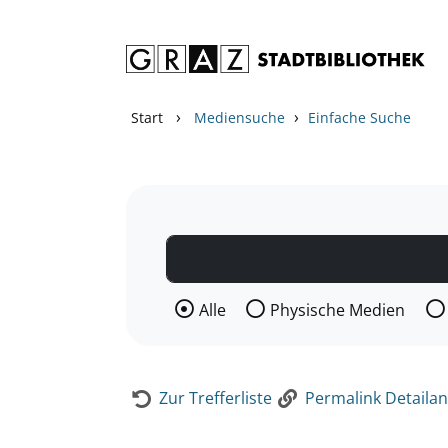
Zum Inhalt springen
Zur Detailanzeige springen
›
›
Start
Mediensuche
Einfache Suche
Wählen Sie die Medienart nach der Si
Alle
Physische Medien
Zur Trefferliste
Permalink Detailan