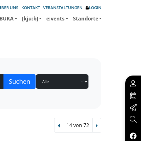
ÜBER UNS
KONTAKT
VERANSTALTUNGEN
LOGIN
BUKA
[kju:b]
e:vents
Standorte
14 von 72
Vorheriger Treffer
Nächster Treffer