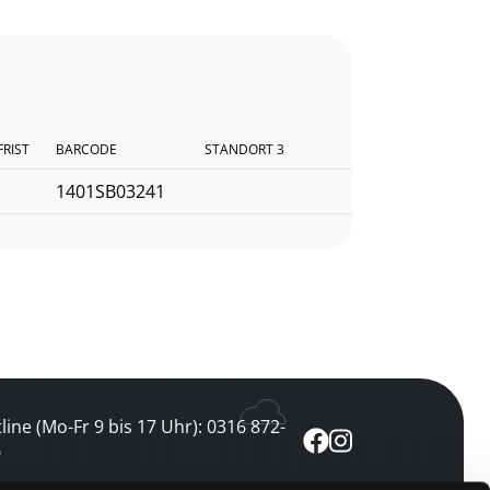
FRIST
BARCODE
STANDORT 3
1401SB03241
line (Mo-Fr 9 bis 17 Uhr): 0316 872-
0