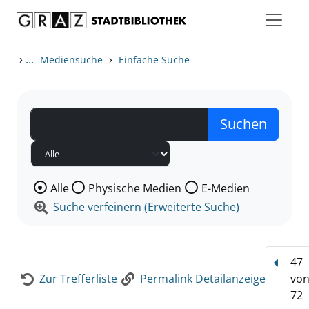
Zum Inhalt springen
Zur Detailanzeige springen
›
...
›
Mediensuche
Einfache Suche
Wählen Sie die Medienart nach der Sie suchen wollen
Alle
Physische Medien
E-Medien
Suche verfeinern (Erweiterte Suche)
47
Vorhe
Zur Trefferliste
Permalink Detailanzeige
vo
72