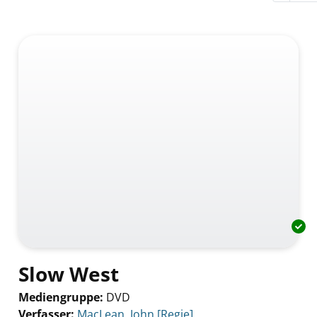
Slow West
Mediengruppe:
DVD
Verfasser:
Suche nach diesem Verfasser
MacLean, John [Regie]