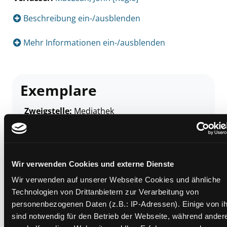
Beschreibung ein-/ausblenden
Mehr Informationen ein-/ausblenden
Exemplare
Zweigstelle:
Mediathek
Signatur:
TV.DW SLO
Standort 2:
Ausleihe
Status:
Verfügbar
Wir verwenden Cookies und externe Dienste
Vorbestellungen:
0
Wir verwenden auf unserer Webseite Cookies und ähnliche
Mediengruppe:
DVD
Technologien von Drittanbietern zur Verarbeitung von
Frist:
personenbezogenen Daten (z.B.: IP-Adressen). Einige von i
Barcode:
1613SB00091
sind notwendig für den Betrieb der Webseite, während ander