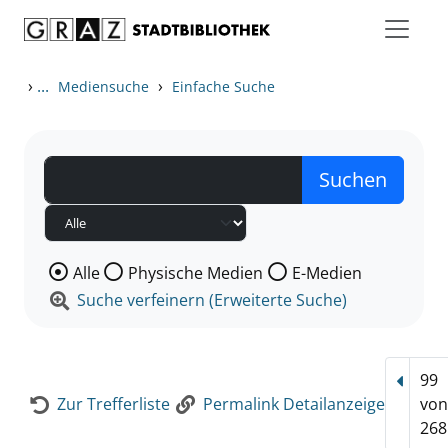
Zum Inhalt springen
Zur Detailanzeige springen
›
...
›
Mediensuche
Einfache Suche
Wählen Sie die Medienart nach der Sie suchen wollen
Alle
Physische Medien
E-Medien
Suche verfeinern (Erweiterte Suche)
99
Vorhe
Zur Trefferliste
Permalink Detailanzeige
vo
268