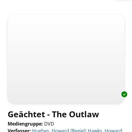
Geächtet - The Outlaw
Mediengruppe:
DVD
Verfasser:
Suche nach diesem Verfasser
Hughes, Howard [Regie]
;
Hawks, Howard