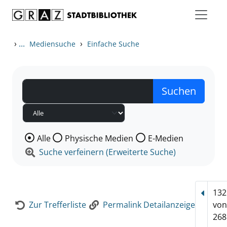
Zum Inhalt springen
Zur Detailanzeige springen
›
...
›
Mediensuche
Einfache Suche
Wählen Sie die Medienart nach der Sie suchen wollen
Alle
Physische Medien
E-Medien
Suche verfeinern (Erweiterte Suche)
132
Vorhe
Zur Trefferliste
Permalink Detailanzeige
vo
268