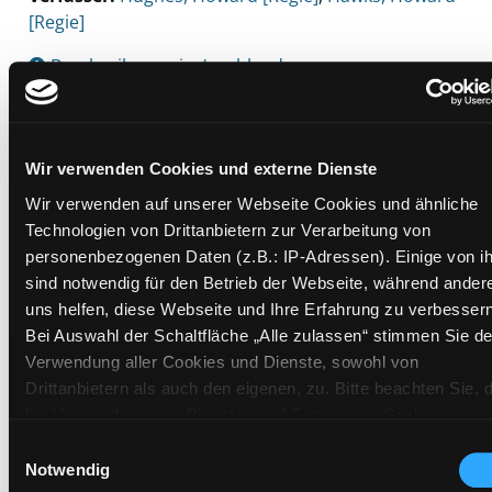
[Regie]
Beschreibung ein-/ausblenden
Mehr Informationen ein-/ausblenden
Wir verwenden Cookies und externe Dienste
Wir verwenden auf unserer Webseite Cookies und ähnliche
Exemplare
Technologien von Drittanbietern zur Verarbeitung von
personenbezogenen Daten (z.B.: IP-Adressen). Einige von i
Zweigstelle:
Mediathek
sind notwendig für den Betrieb der Webseite, während ander
Signatur:
TV.DW GEA
uns helfen, diese Webseite und Ihre Erfahrung zu verbessern
Standort 2:
Ausleihe
Bei Auswahl der Schaltfläche „Alle zulassen“ stimmen Sie de
Status:
Verfügbar
Verwendung aller Cookies und Dienste, sowohl von
Drittanbietern als auch den eigenen, zu. Bitte beachten Sie, 
Vorbestellungen:
0
bei Verwendung von Diensten und Setzen von Cookies von
Mediengruppe:
DVD
Drittanbietern, eine Verarbeitung in unsicheren Drittländern
Einwilligungsauswahl
Frist:
(Länder außerhalb des EWR ohne adäquates
Notwendig
Barcode:
1313SB02925