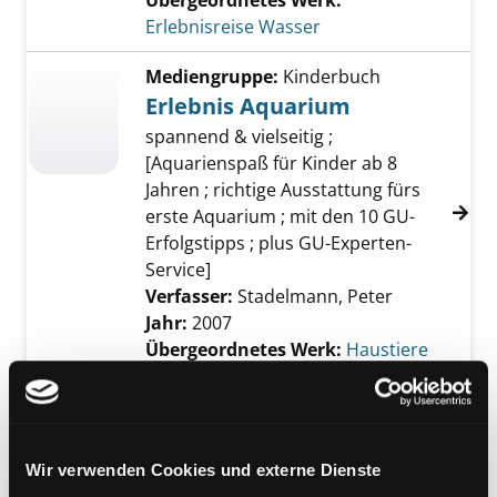
Übergeordnetes Werk:
Erlebnisreise Wasser
Mediengruppe:
Kinderbuch
Erlebnis Aquarium
spannend & vielseitig ;
[Aquarienspaß für Kinder ab 8
Jahren ; richtige Ausstattung fürs
erste Aquarium ; mit den 10 GU-
Erfolgstipps ; plus GU-Experten-
Service]
Verfasser:
Stadelmann, Peter
Jahr:
2007
Übergeordnetes Werk:
Haustiere
Mediengruppe:
Literatur CD
Kuss der Meerjungfrau
Hörspiel
Exemplar-Details von Kuss der Meerjungfrau
Wir verwenden Cookies und externe Dienste
Verfasser:
Sol, Mira
Suche nach diesem Ve