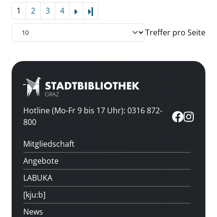
1
2
3
4
Letzte Seite
Treffer pro Seite
Hotline (Mo-Fr 9 bis 17 Uhr): 0316 872-
800
Mitgliedschaft
Angebote
LABUKA
[kju:b]
News