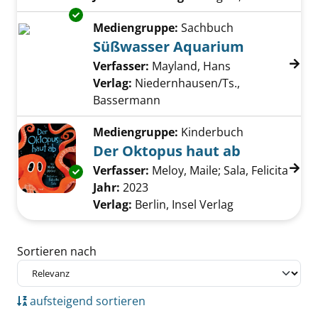
Exemplar-Details von Süßwasser Aquarium a
Mediengruppe:
Sachbuch
Süßwasser Aquarium
Verfasser:
Mayland, Hans
Suche nach die
Verlag:
Niedernhausen/Ts.,
Bassermann
Mediengruppe:
Kinderbuch
Der Oktopus haut ab
Verfasser:
Meloy, Maile
;
Sala, Felicita
Suche
Exemplar-Details von Der Oktopus haut ab a
Jahr:
2023
Verlag:
Berlin, Insel Verlag
Zu den Suchfiltern springen
Sortieren nach
aufsteigend sortieren