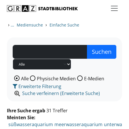
Zum Inhalt springen
Zu den Suchfiltern springen
Zur Trefferliste springen
›
...
›
Mediensuche
Einfache Suche
Wählen Sie die Medienart nach der Sie suchen wollen
Alle
Physische Medien
E-Medien
Erweiterte Filterung
Suche verfeinern (Erweiterte Suche)
Ihre Suche ergab
31 Treffer
Meinten Sie:
süßwasseraquarium
meerwasseraquarium
unterwa