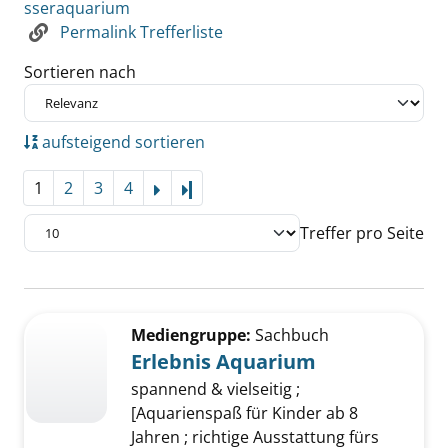
sseraquarium
Permalink Trefferliste
Sortieren nach
aufsteigend sortieren
1
2
3
4
Letzte Seite
Treffer pro Seite
Suchergebnis
Zu den Suchfiltern springen
Mediengruppe:
Sachbuch
Erlebnis Aquarium
spannend & vielseitig ;
[Aquarienspaß für Kinder ab 8
Jahren ; richtige Ausstattung fürs