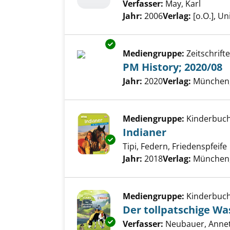
Verfasser:
May, Karl
Suche 
Jahr:
2006
Verlag:
[o.O.], U
Exemplar-Details von PM Histo
Mediengruppe:
Zeitschrift
PM History; 2020/08
Suche nach diesem Verfass
Jahr:
2020
Verlag:
München,
Mediengruppe:
Kinderbuc
Indianer
Exemplar-Details von Indianer
Tipi, Federn, Friedenspfeife
Suche nach diesem Verfass
Jahr:
2018
Verlag:
München, 
Mediengruppe:
Kinderbuc
Der tollpatschige W
Exemplar-Details von Der toll
Verfasser:
Neubauer, Anne