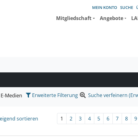
MEIN KONTO
SUCHE
Mitgliedschaft
Angebote
LA
e suchen wollen.
Erweiterte Filterung
Suche verfeinern (Erw
E-Medien
eigend sortieren
1
2
3
4
5
6
7
8
9