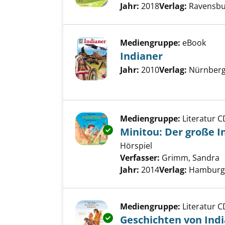
Jahr:
2018
Verlag:
Ravensbu
Mediengruppe:
eBook
Indianer
Suche nach diesem Verfass
Jahr:
2010
Verlag:
Nürnberg,
Mediengruppe:
Literatur C
Exemplar-Details von Minitou:
Minitou: Der große I
Hörspiel
Verfasser:
Grimm, Sandra
S
Jahr:
2014
Verlag:
Hamburg, 
Mediengruppe:
Literatur C
Exemplar-Details von Geschich
Geschichten von Ind