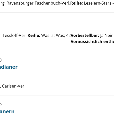
rg, Ravensburger Taschenbuch-Verl.
Reihe:
Leselern-Stars -
er
 Tessloff-Verl.
Reihe:
Was ist Was; 42
Vorbestellbar:
Ja
Nein
Voraussichtlich entli
D
 Der große Indianer anzeigen
ndianer
uche nach diesem Verfasser
Carlsen-Verl.
D
ten von Indianern anzeigen
ianern