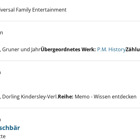
nach diesem Verfasser
niversal Family Entertainment
ry; 2020/08 anzeigen
en
er
 Gruner und Jahr
Übergeordnetes Werk:
P.M. History
Zählu
h
 anzeigen
er
Dorling Kindersley-Verl.
Reihe:
Memo - Wissen entdecken
h
aschbär
patschige Waschbär anzeigen
tte
Suche nach diesem Verfasser