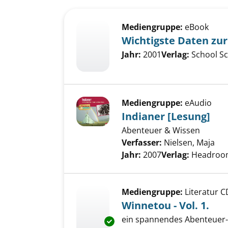
Suchergebnis
Zu den Suchfiltern springen
Mediengruppe:
eBook
Wichtigste Daten zu
Suche nach diesem Verfass
Jahr:
2001
Verlag:
School S
Mediengruppe:
eAudio
Indianer [Lesung]
Abenteuer & Wissen
Verfasser:
Nielsen, Maja
Suc
Jahr:
2007
Verlag:
Headroo
Mediengruppe:
Literatur C
Winnetou - Vol. 1.
ein spannendes Abenteuer-
Exemplar-Details von Winnetou 