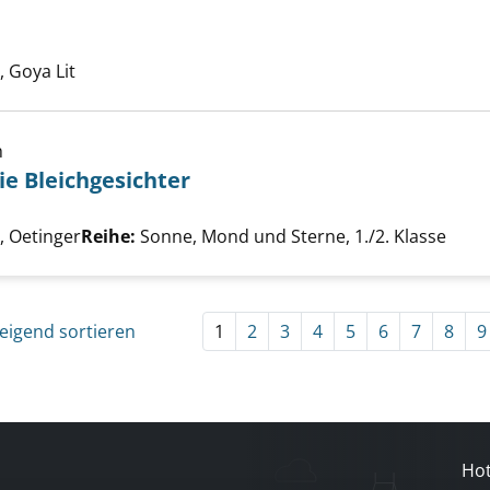
uche nach diesem Verfasser
 Goya Lit
h
ie Bleichgesichter
uß besiegt die Bleichgesichter anzeigen
uche nach diesem Verfasser
 Oetinger
Reihe:
Sonne, Mond und Sterne, 1./2. Klasse
eigend sortieren
1
2
3
4
5
6
7
8
9
Hot