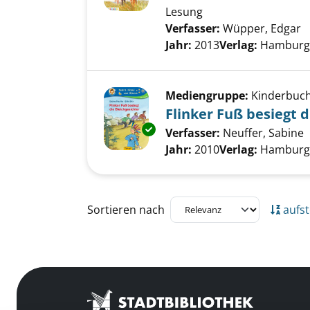
Lesung
Verfasser:
Wüpper, Edgar
S
Jahr:
2013
Verlag:
Hamburg,
Mediengruppe:
Kinderbuc
Flinker Fuß besiegt d
Exemplar-Details von Flinker F
Verfasser:
Neuffer, Sabine
S
Jahr:
2010
Verlag:
Hamburg,
Zu den Suchfiltern springen
Sortieren nach
aufst