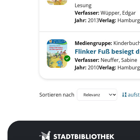
Lesung
Verfasser:
Wüpper, Edgar
S
Jahr:
2013
Verlag:
Hamburg,
Mediengruppe:
Kinderbuc
Flinker Fuß besiegt d
Exemplar-Details von Flinker F
Verfasser:
Neuffer, Sabine
S
Jahr:
2010
Verlag:
Hamburg,
Zu den Suchfiltern springen
Sortieren nach
aufst