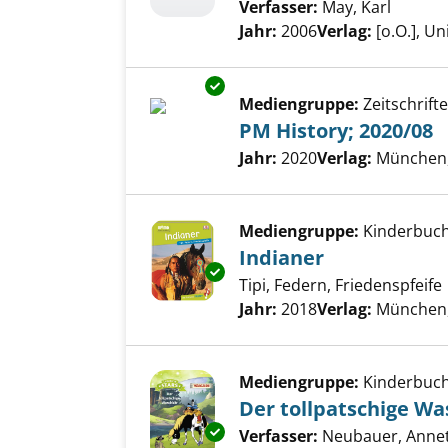
Verfasser:
May, Karl
Suche 
Jahr:
2006
Verlag:
[o.O.], U
Exemplar-Details von PM Histo
Mediengruppe:
Zeitschrift
PM History; 2020/08
Suche nach diesem Verfass
Jahr:
2020
Verlag:
München,
Mediengruppe:
Kinderbuc
Indianer
Exemplar-Details von Indianer
Tipi, Federn, Friedenspfeife
Suche nach diesem Verfass
Jahr:
2018
Verlag:
München, 
Mediengruppe:
Kinderbuc
Der tollpatschige W
Exemplar-Details von Der toll
Verfasser:
Neubauer, Anne