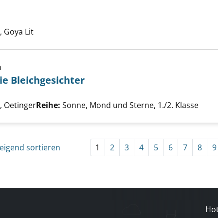
uche nach diesem Verfasser
 Goya Lit
h
ie Bleichgesichter
uß besiegt die Bleichgesichter anzeigen
uche nach diesem Verfasser
 Oetinger
Reihe:
Sonne, Mond und Sterne, 1./2. Klasse
eigend sortieren
1
2
3
4
5
6
7
8
9
Hot