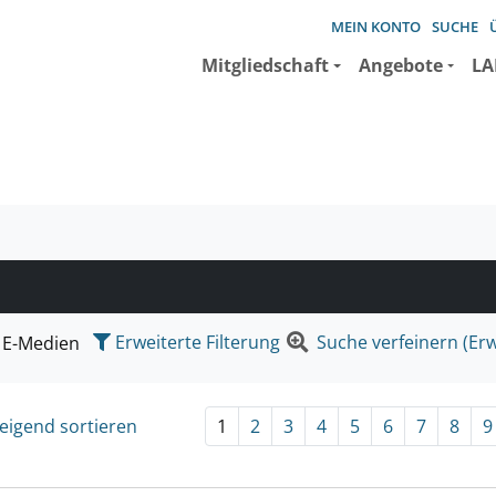
MEIN KONTO
SUCHE
Mitgliedschaft
Angebote
LA
e suchen wollen.
Erweiterte Filterung
Suche verfeinern (Erw
E-Medien
eigend sortieren
1
2
3
4
5
6
7
8
9