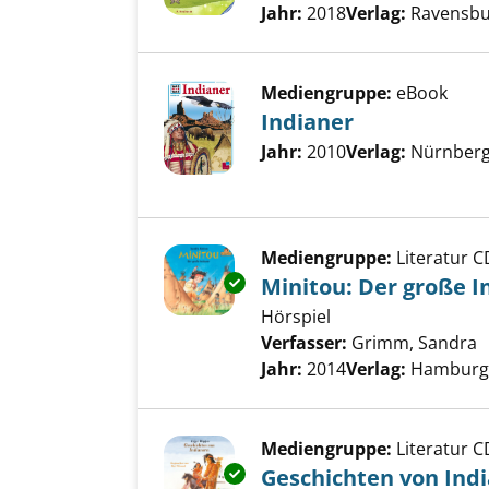
Jahr:
2018
Verlag:
Ravensbu
Mediengruppe:
eBook
Indianer
Suche nach diesem Verfass
Jahr:
2010
Verlag:
Nürnberg,
Mediengruppe:
Literatur C
Exemplar-Details von Minitou:
Minitou: Der große I
Hörspiel
Verfasser:
Grimm, Sandra
S
Jahr:
2014
Verlag:
Hamburg, 
Mediengruppe:
Literatur C
Exemplar-Details von Geschich
Geschichten von Ind