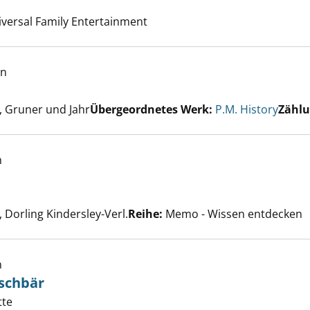
nach diesem Verfasser
niversal Family Entertainment
ry; 2020/08 anzeigen
en
er
 Gruner und Jahr
Übergeordnetes Werk:
P.M. History
Zählu
h
 anzeigen
er
Dorling Kindersley-Verl.
Reihe:
Memo - Wissen entdecken
h
aschbär
patschige Waschbär anzeigen
tte
Suche nach diesem Verfasser