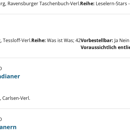
rg, Ravensburger Taschenbuch-Verl.
Reihe:
Leselern-Stars -
er
 Tessloff-Verl.
Reihe:
Was ist Was; 42
Vorbestellbar:
Ja
Nein
Voraussichtlich entli
D
 Der große Indianer anzeigen
ndianer
uche nach diesem Verfasser
Carlsen-Verl.
D
ten von Indianern anzeigen
ianern