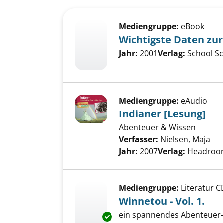
Suchergebnis
Zu den Suchfiltern springen
Mediengruppe:
eBook
Wichtigste Daten zu
Suche nach diesem Verfass
Jahr:
2001
Verlag:
School S
Mediengruppe:
eAudio
Indianer [Lesung]
Abenteuer & Wissen
Verfasser:
Nielsen, Maja
Suc
Jahr:
2007
Verlag:
Headroo
Mediengruppe:
Literatur C
Winnetou - Vol. 1.
ein spannendes Abenteuer-
Exemplar-Details von Winnetou 