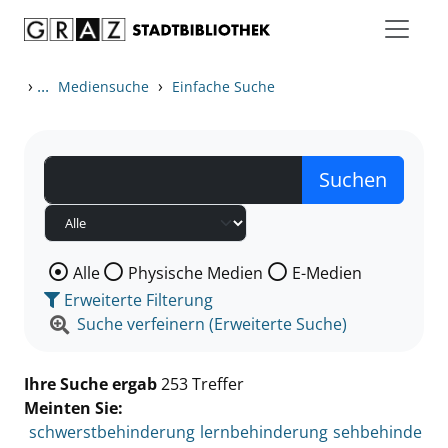
Zum Inhalt springen
Zu den Suchfiltern springen
Zur Trefferliste springen
›
...
›
Mediensuche
Einfache Suche
Wählen Sie die Medienart nach der Sie suchen wollen
Alle
Physische Medien
E-Medien
Erweiterte Filterung
Suche verfeinern (Erweiterte Suche)
Ihre Suche ergab
253 Treffer
Meinten Sie:
schwerstbehinderung
lernbehinderung
sehbehinde