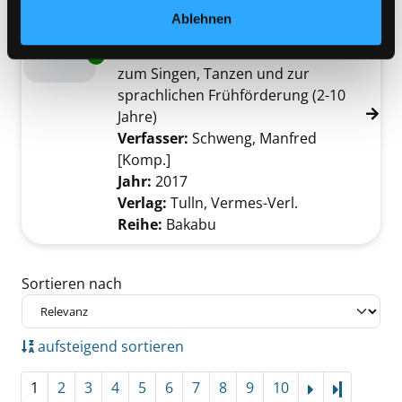
Mediengruppe:
Musik CD
Ablehnen
Hör zu, Bakabu - Album 1
15 neue Kinderlieder ; Kinderlieder
Exemplar-Details von Hör zu, Bakabu - Album
zum Singen, Tanzen und zur
sprachlichen Frühförderung (2-10
Jahre)
Verfasser:
Schweng, Manfred
[Komp.]
Suche nach diesem Verfasser
Jahr:
2017
Verlag:
Tulln, Vermes-Verl.
Reihe:
Bakabu
Zu den Suchfiltern springen
Sortieren nach
aufsteigend sortieren
1
2
3
4
5
6
7
8
9
10
Letzte Se