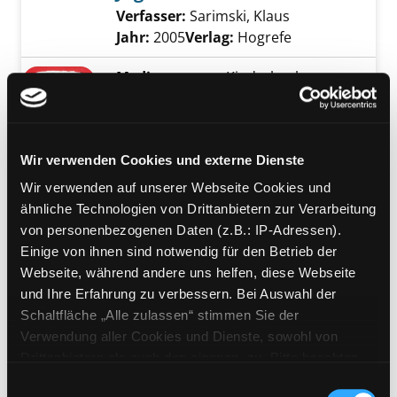
Verfasser:
Sarimski, Klaus
Suche nach die
Jahr:
2005
Verlag:
Hogrefe
Mediengruppe:
Kinderbuch
Alle behindert!
25 spannende und bekannte
Exemplar-Details von Alle behindert! anzeige
Beeinträchtigungen in Wort und Bild
Wir verwenden Cookies und externe Dienste
Suche nach diesem Verfasser
Jahr:
2019
Verlag:
Stuttgart, Klett
Wir verwenden auf unserer Webseite Cookies und
Mediengruppe:
DVD
ähnliche Technologien von Drittanbietern zur Verarbeitung
Lieber leben
von personenbezogenen Daten (z.B.: IP-Adressen).
Einige von ihnen sind notwendig für den Betrieb der
Verfasser:
Grand Corps Malade
Exemplar-Details von Lieber leben anzeigen
Webseite, während andere uns helfen, diese Webseite
[Regie]
;
Idir, Mehdi [Regie]
Suche nach die
und Ihre Erfahrung zu verbessern. Bei Auswahl der
Jahr:
2016
Schaltfläche „Alle zulassen“ stimmen Sie der
Verlag:
[o.O.], good! movies
Verwendung aller Cookies und Dienste, sowohl von
Mediengruppe:
DVD
Drittanbietern als auch den eigenen, zu. Bitte beachten
The Sessions
Sie, dass bei Verwendung von Diensten und Setzen von
Einwilligungsauswahl