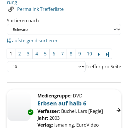
rung
Permalink Trefferliste
Sortieren nach
aufsteigend sortieren
1
2
3
4
5
6
7
8
9
10
Letzte Se
Treffer pro Seite
Suchergebnis
Zu den Suchfiltern springen
Mediengruppe:
DVD
Erbsen auf halb 6
Verfasser:
Büchel, Lars [Regie]
Suche nach
Exemplar-Details von Erbsen auf halb 6 anze
Jahr:
2003
Verlag:
Ismaning, EuroVideo