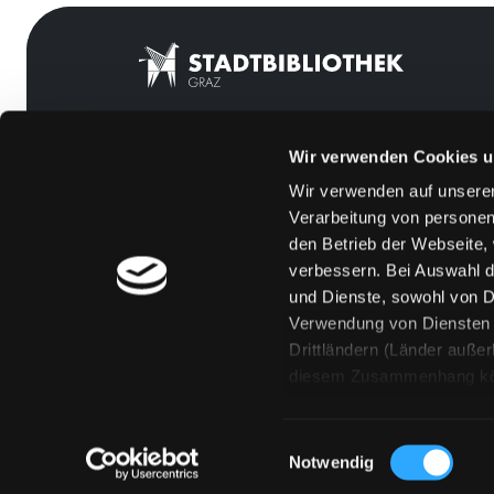
Wir verwenden Cookies u
Mitgliedschaft
Feedback
Wir verwenden auf unserer
Angebote
Kontakt
Verarbeitung von personen
LABUKA
Über uns
den Betrieb der Webseite,
verbessern. Bei Auswahl d
[kju:b]
Jobs
und Dienste, sowohl von Dr
News
Medienwunsch
Verwendung von Diensten u
Drittländern (Länder auße
Veranstaltungen
FAQs
diesem Zusammenhang könne
Standorte
Überweisungsdat
Eine Verarbeitung durch so
erteilen („Auswahl erlaube
Einwilligungsauswahl
„Details zeigen“ finden S
Notwendig
Technologien. Selbstverst