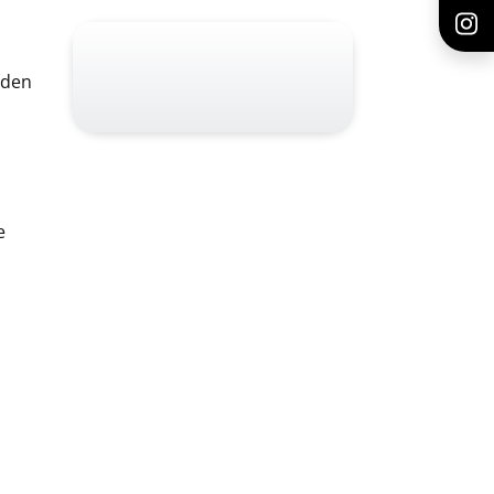
nden
e