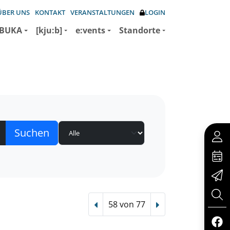
ÜBER UNS
KONTAKT
VERANSTALTUNGEN
LOGIN
BUKA
[kju:b]
e:vents
Standorte
58 von 77
Vorheriger Treffer
Nächster Treffer