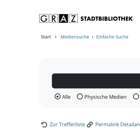
Zum Inhalt springen
Zur Detailanzeige springen
›
›
Start
Mediensuche
Einfache Suche
Wählen Sie die Medienart nach der Si
Alle
Physische Medien
Zur Trefferliste
Permalink Detailan