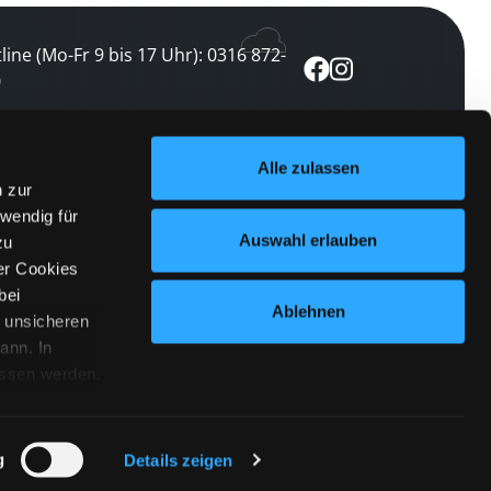
line (Mo-Fr 9 bis 17 Uhr): 0316 872-
0
ewsletter abonnieren
Alle zulassen
n zur
 keine Veranstaltung verpassen
wendig für
etzt abonnieren
Auswahl erlauben
zu
er Cookies
bei
Ablehnen
n unsicheren
ann. In
ossen werden.
Cookies
|
Impressum
|
Datenschutz
willigung
anmelden
 Punkt
 ähnlichen
g
Details zeigen
 Button links