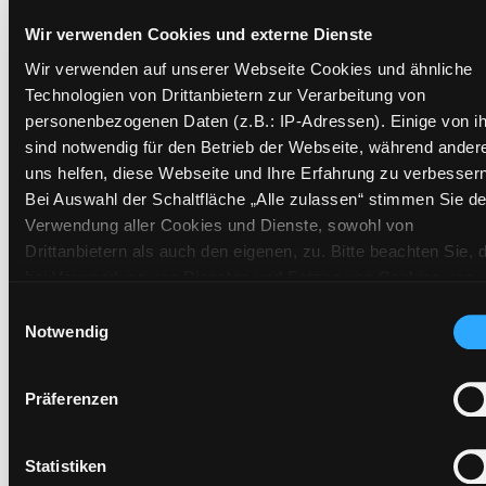
Exemplare
Wir verwenden Cookies und externe Dienste
Zweigstelle:
Ost - Schillerstraße
Wir verwenden auf unserer Webseite Cookies und ähnliche
Signatur:
PP.Y IDI
Technologien von Drittanbietern zur Verarbeitung von
Standort 2:
Ausleihe
personenbezogenen Daten (z.B.: IP-Adressen). Einige von i
sind notwendig für den Betrieb der Webseite, während ander
Status:
Verfügbar
uns helfen, diese Webseite und Ihre Erfahrung zu verbessern
Vorbestellungen:
0
Bei Auswahl der Schaltfläche „Alle zulassen“ stimmen Sie de
Mediengruppe:
Sachbuch
Verwendung aller Cookies und Dienste, sowohl von
Frist:
Drittanbietern als auch den eigenen, zu. Bitte beachten Sie, 
Barcode:
1706SB00930
bei Verwendung von Diensten und Setzen von Cookies von
Drittanbietern, eine Verarbeitung in unsicheren Drittländern
Standort 3:
health and more
Einwilligungsauswahl
(Länder außerhalb des EWR ohne adäquates
Notwendig
Datenschutzniveau) stattfinden kann. In diesem Zusammen
können aktuell Risiken für Betroffene nicht vollständig
Präferenzen
ausgeschlossen werden. Eine Verarbeitung durch solche
Zweigstelle:
Süd - Lauzilgasse
Cookies oder Dienste erfolgt nur, wenn Sie die jeweilige
Signatur:
PP.Y IDI
Einwilligung erteilen („Auswahl erlauben“) oder auf die
Statistiken
Standort 2:
Ausleihe
Schaltfläche „Alle zulassen“ klicken. Unter dem Punkt „Detai