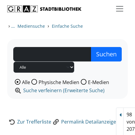
Zum Inhalt springen
Zur Detailanzeige springen
›
...
›
Mediensuche
Einfache Suche
Wählen Sie die Medienart nach der Sie suchen wollen
Alle
Physische Medien
E-Medien
Suche verfeinern (Erweiterte Suche)
98
Vorhe
Zur Trefferliste
Permalink Detailanzeige
vo
207