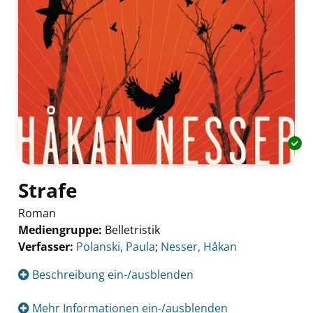
Strafe
Roman
Mediengruppe:
Belletristik
Verfasser:
Suche nach diesem Verfasser
Polanski, Paula
;
Nesser, Håkan
Beschreibung ein-/ausblenden
Mehr Informationen ein-/ausblenden