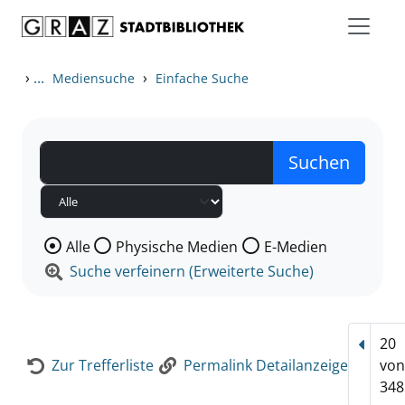
Zum Inhalt springen
Zur Detailanzeige springen
›
...
›
Mediensuche
Einfache Suche
Wählen Sie die Medienart nach der Sie suchen wollen
Alle
Physische Medien
E-Medien
Suche verfeinern (Erweiterte Suche)
20
Vorhe
Zur Trefferliste
Permalink Detailanzeige
vo
348