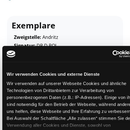
Exemplare
Zweigstelle:
Andritz
Signatur:
DR.D POL
Standort 2:
Ausleihe
Status:
Verfügbar
Vorbestellungen:
0
Wir verwenden Cookies und externe Dienste
Mediengruppe:
Belletristik
Wir verwenden auf unserer Webseite Cookies und ähnliche
Frist:
Technologien von Drittanbietern zur Verarbeitung von
Barcode:
1509SB00432
personenbezogenen Daten (z.B.: IP-Adressen). Einige von i
Standort 3:
sind notwendig für den Betrieb der Webseite, während ander
uns helfen, diese Webseite und Ihre Erfahrung zu verbessern
Bei Auswahl der Schaltfläche „Alle zulassen“ stimmen Sie de
Verwendung aller Cookies und Dienste, sowohl von