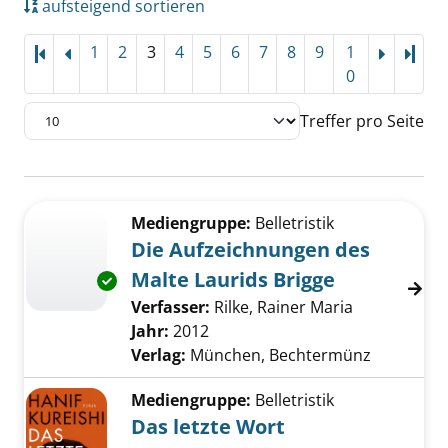
aufsteigend sortieren
1
2
3
4
5
6
7
8
9
1
Letz
0
Treffer pro Seite
Suchergebnis
Zu den Suchfiltern springen
Mediengruppe:
Belletristik
Die Aufzeichnungen des
Malte Laurids Brigge
Exemplar-Details von Die Aufzeichnungen des
Verfasser:
Rilke, Rainer Maria
Suche nach 
Jahr:
2012
Verlag:
München, Bechtermünz
Mediengruppe:
Belletristik
Das letzte Wort