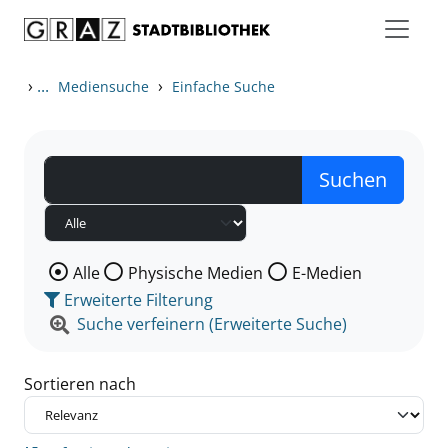
Zum Inhalt springen
Zu den Suchfiltern springen
Zur Trefferliste springen
›
...
›
Mediensuche
Einfache Suche
Wählen Sie die Medienart nach der Sie suchen wollen
Alle
Physische Medien
E-Medien
Erweiterte Filterung
Suche verfeinern (Erweiterte Suche)
Sortieren nach