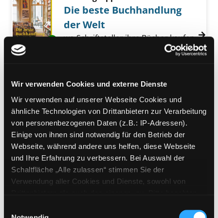
Die beste Buchhandlung
der Welt
wo Schriftsteller ihre Bücher kaufen
Exemplar-Details von Die beste Buchhandlun
Suche nach diesem Verfasser
Jahr:
2013
Verlag:
[Berlin], Berlin University
Press
Wir verwenden Cookies und externe Dienste
Mediengruppe:
Belletristik
Wir verwenden auf unserer Webseite Cookies und
Mein Usedom
ähnliche Technologien von Drittanbietern zur Verarbeitung
Abschied von Vineta
von personenbezogenen Daten (z.B.: IP-Adressen).
Verfasser:
Kolbe, Uwe
Suche nach diesem 
Einige von ihnen sind notwendig für den Betrieb der
Exemplar-Details von Mein Usedom anzeigen
Jahr:
2014
Webseite, während andere uns helfen, diese Webseite
Verlag:
Hamburg, Mare-Verl.
und Ihre Erfahrung zu verbessern. Bei Auswahl der
Schaltfläche „Alle zulassen“ stimmen Sie der
Mediengruppe:
Kinderbuch
Verwendung aller Cookies und Dienste, sowohl von
Die unglaubliche
Drittanbietern als auch den eigenen, zu. Bitte beachten
Geschichte von Wenzel,
Sie, dass bei Verwendung von Diensten und Setzen von
Einwilligungsauswahl
Exemplar-Details von Die unglaubliche Gesc
Cookies von Drittanbietern, eine Verarbeitung in
Notwendig