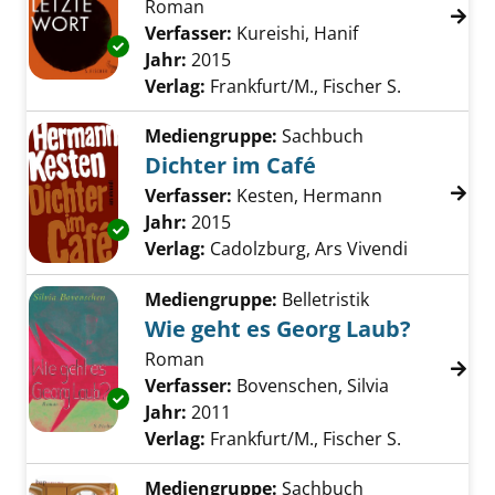
Roman
Verfasser:
Kureishi, Hanif
Suche nach dies
Exemplar-Details von Das letzte Wort anzeig
Jahr:
2015
Verlag:
Frankfurt/M., Fischer S.
Mediengruppe:
Sachbuch
Dichter im Café
Verfasser:
Kesten, Hermann
Suche nach d
Jahr:
2015
Exemplar-Details von Dichter im Café anzeig
Verlag:
Cadolzburg, Ars Vivendi
Mediengruppe:
Belletristik
Wie geht es Georg Laub?
Roman
Verfasser:
Bovenschen, Silvia
Suche nach 
Exemplar-Details von Wie geht es Georg Lau
Jahr:
2011
Verlag:
Frankfurt/M., Fischer S.
Mediengruppe:
Sachbuch