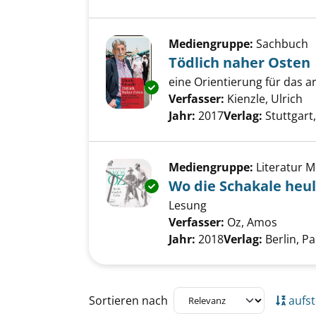
Mediengruppe:
Sachbuch
Tödlich naher Osten
eine Orientierung für das 
Exemplar-Details von Tödlich 
Verfasser:
Kienzle, Ulrich
Su
Jahr:
2017
Verlag:
Stuttgart
Mediengruppe:
Literatur 
Wo die Schakale heu
Exemplar-Details von Wo die S
Lesung
Verfasser:
Oz, Amos
Suche 
Jahr:
2018
Verlag:
Berlin, P
Zu den Suchfiltern springen
Sortieren nach
aufst