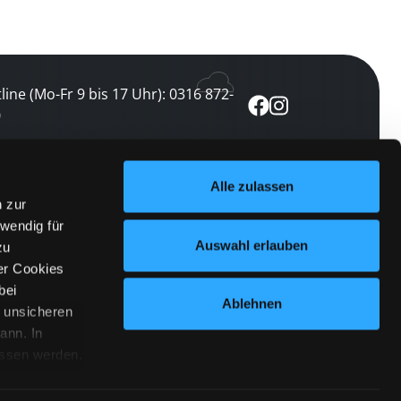
line (Mo-Fr 9 bis 17 Uhr): 0316 872-
0
ewsletter abonnieren
Alle zulassen
n zur
 keine Veranstaltung verpassen
wendig für
etzt abonnieren
Auswahl erlauben
zu
er Cookies
bei
Ablehnen
n unsicheren
ann. In
ossen werden.
Cookies
|
Impressum
|
Datenschutz
willigung
anmelden
 Punkt