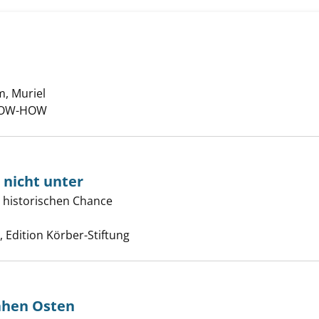
m, Muriel
Suche nach diesem Verfasser
NOW-HOW
 nicht unter
r historischen Chance
 Osten geht nicht unter anzeigen
uche nach diesem Verfasser
Edition Körber-Stiftung
ahen Osten