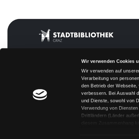
Wir verwenden Cookies u
Mitgliedschaft
Feedback
Wir verwenden auf unserer
Angebote
Kontakt
Verarbeitung von personen
LABUKA
Über uns
den Betrieb der Webseite,
verbessern. Bei Auswahl d
[kju:b]
Jobs
und Dienste, sowohl von Dr
News
Medienwunsch
Verwendung von Diensten u
Drittländern (Länder auße
Veranstaltungen
FAQs
diesem Zusammenhang könne
Standorte
Überweisungsdat
Eine Verarbeitung durch so
erteilen („Auswahl erlaube