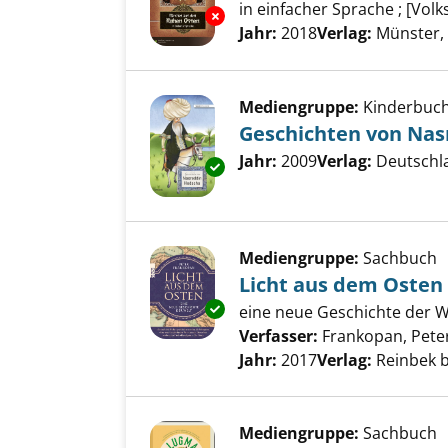
in einfacher Sprache ; [Vol
Exemplar-Details von Märchen
Suche nach diesem Verfass
Jahr:
2018
Verlag:
Münster,
Mediengruppe:
Kinderbuc
Geschichten von Nas
Suche nach diesem Verfass
Jahr:
2009
Verlag:
Deutschl
Exemplar-Details von Geschic
Mediengruppe:
Sachbuch
Licht aus dem Osten
Exemplar-Details von Licht au
eine neue Geschichte der W
Verfasser:
Frankopan, Pete
Jahr:
2017
Verlag:
Reinbek 
Mediengruppe:
Sachbuch