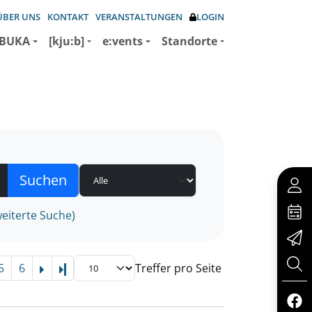
ÜBER UNS
KONTAKT
VERANSTALTUNGEN
LOGIN
BUKA
[kju:b]
e:vents
Standorte
eiterte Suche)
5
6
Treffer pro Seite
Letzte Seite