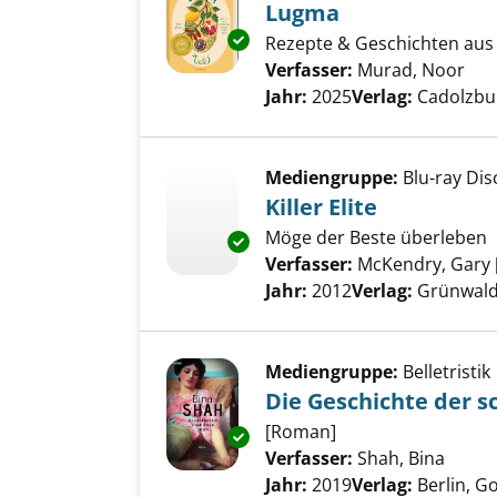
Lugma
Exemplar-Details von Lugma a
Rezepte & Geschichten au
Verfasser:
Murad, Noor
Suc
Jahr:
2025
Verlag:
Cadolzbur
Mediengruppe:
Blu-ray Dis
Killer Elite
Möge der Beste überleben
Exemplar-Details von Killer Eli
Verfasser:
McKendry, Gary 
Jahr:
2012
Verlag:
Grünwald
Mediengruppe:
Belletristik
Die Geschichte der 
[Roman]
Exemplar-Details von Die Ges
Verfasser:
Shah, Bina
Suche
Jahr:
2019
Verlag:
Berlin, G