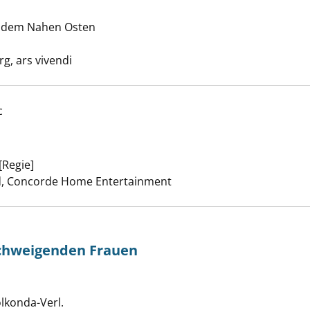
nzeigen
s dem Nahen Osten
he nach diesem Verfasser
g, ars vivendi
c
te anzeigen
[Regie]
Suche nach diesem Verfasser
, Concorde Home Entertainment
schweigenden Frauen
chichte der schweigenden Frauen anzeigen
 nach diesem Verfasser
olkonda-Verl.