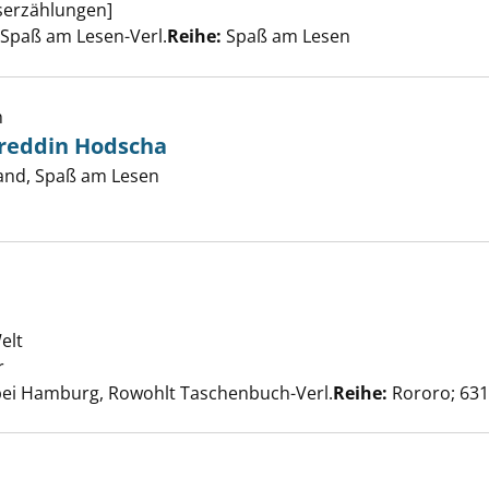
kserzählungen]
 aus dem Nahen Osten anzeigen
er
 Spaß am Lesen-Verl.
Reihe:
Spaß am Lesen
h
reddin Hodscha
er
and, Spaß am Lesen
hten von Nasreddin Hodscha anzeigen
s dem Osten anzeigen
elt
r
Suche nach diesem Verfasser
bei Hamburg, Rowohlt Taschenbuch-Verl.
Reihe:
Rororo; 63