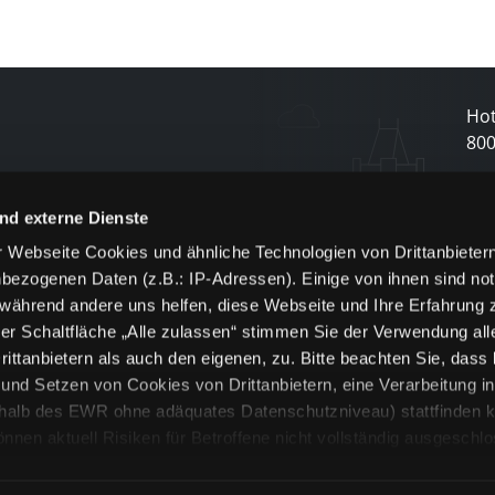
Hot
80
N
nd externe Dienste
 Webseite Cookies und ähnliche Technologien von Drittanbieter
und
bezogenen Daten (z.B.: IP-Adressen). Einige von ihnen sind not
j
 während andere uns helfen, diese Webseite und Ihre Erfahrung 
er Schaltfläche „Alle zulassen“ stimmen Sie der Verwendung all
ittanbietern als auch den eigenen, zu. Bitte beachten Sie, dass 
nd Setzen von Cookies von Drittanbietern, eine Verarbeitung i
rhalb des EWR ohne adäquates Datenschutzniveau) stattfinden k
n aktuell Risiken für Betroffene nicht vollständig ausgeschl
en
lche Cookies oder Dienste erfolgt nur, wenn Sie die jeweilige Ein
n“) oder auf die Schaltfläche „Alle zulassen“ klicken. Unter dem