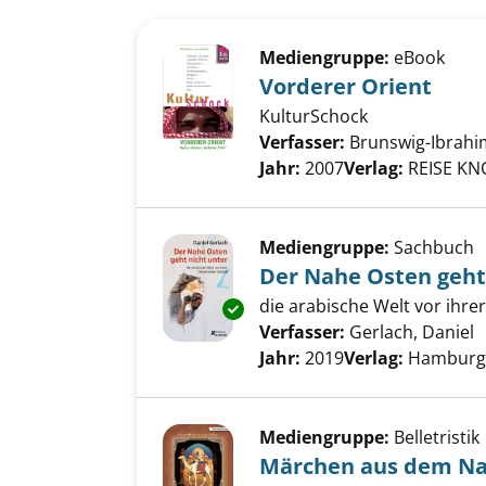
Suchergebnis
Zu den Suchfiltern springen
Mediengruppe:
eBook
Vorderer Orient
KulturSchock
Verfasser:
Brunswig-Ibrahi
Jahr:
2007
Verlag:
REISE K
Mediengruppe:
Sachbuch
Der Nahe Osten geht
die arabische Welt vor ihre
Exemplar-Details von Der Nahe
Verfasser:
Gerlach, Daniel
S
Jahr:
2019
Verlag:
Hamburg, 
Mediengruppe:
Belletristik
Märchen aus dem N