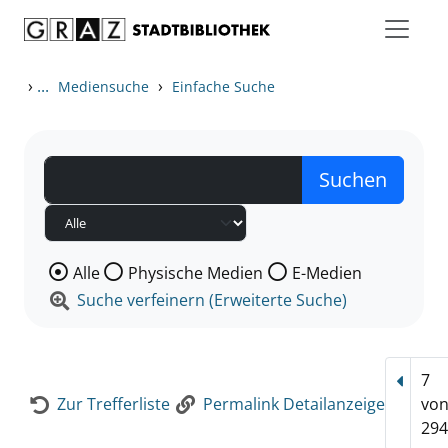
Zum Inhalt springen
Zur Detailanzeige springen
›
...
›
Mediensuche
Einfache Suche
Wählen Sie die Medienart nach der Sie suchen wollen
Alle
Physische Medien
E-Medien
Suche verfeinern (Erweiterte Suche)
7
Vorhe
Zur Trefferliste
Permalink Detailanzeige
vo
294