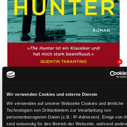
The hunter
Mediengruppe:
Belletristik
Wir verwenden Cookies und externe Dienste
Verfasser:
Suche nach diesem Verfasser
Stark, Richard
Wir verwenden auf unserer Webseite Cookies und ähnliche
Beschreibung ein-/ausblenden
Technologien von Drittanbietern zur Verarbeitung von
personenbezogenen Daten (z.B.: IP-Adressen). Einige von i
Mehr Informationen ein-/ausblenden
sind notwendig für den Betrieb der Webseite, während ander