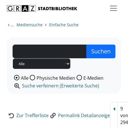
Zum Inhalt springen
Zur Detailanzeige springen
›
...
›
Mediensuche
Einfache Suche
Wählen Sie die Medienart nach der Sie suchen wollen
Alle
Physische Medien
E-Medien
Suche verfeinern (Erweiterte Suche)
9
Vorhe
Zur Trefferliste
Permalink Detailanzeige
vo
294