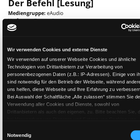
Der Befehl [Lesung]
Mediengruppe:
eAudio
Verfasser:
Suche nach diesem Verfasser
Turow, Scott
Beschreibung ein-/ausblenden
Mehr Informationen ein-/ausblenden
Wir verwenden Cookies und externe Dienste
Wir verwenden auf unserer Webseite Cookies und ähnliche
Technologien von Drittanbietern zur Verarbeitung von
Exemplare
personenbezogenen Daten (z.B.: IP-Adressen). Einige von i
sind notwendig für den Betrieb der Webseite, während ander
uns helfen, diese Webseite und Ihre Erfahrung zu verbessern
Zweigstelle:
Bibliothek digital
Bei Auswahl der Schaltfläche „Alle zulassen“ stimmen Sie de
Signatur:
Verwendung aller Cookies und Dienste, sowohl von
Standort 2:
Drittanbietern als auch den eigenen, zu. Bitte beachten Sie, 
Status:
Zum Download
bei Verwendung von Diensten und Setzen von Cookies von
Vorbestellungen:
0
Drittanbietern, eine Verarbeitung in unsicheren Drittländern
Einwilligungsauswahl
(Länder außerhalb des EWR ohne adäquates
Mediengruppe:
eAudio
Notwendig