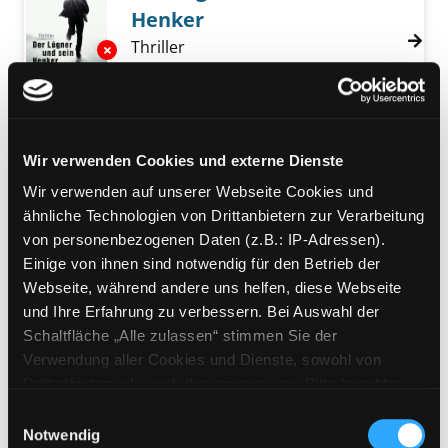
Henker
Thriller
Exemplar-Details von Der Lügner und sein H
Verfasser:
Carlsson, Christoffer
Suche nac
Jahr:
2016
Verlag:
Gütersloh, Bertelsmann
Wir verwenden Cookies und externe Dienste
Mediengruppe:
Jugendbuch
03.; Geliebte Feindin
Wir verwenden auf unserer Webseite Cookies und
Suche nach diesem Verfasser
Jahr:
2019
ähnliche Technologien von Drittanbietern zur Verarbeitung
Verlag:
Ravensburg, Ravensburger
von personenbezogenen Daten (z.B.: IP-Adressen).
Exemplar-Details von 03.; Geliebte Feindin a
Buch-Verl.
Einige von ihnen sind notwendig für den Betrieb der
Übergeordnetes Werk:
Beautiful
Webseite, während andere uns helfen, diese Webseite
Liars
und Ihre Erfahrung zu verbessern. Bei Auswahl der
Bandangabe:
03.
Schaltfläche „Alle zulassen“ stimmen Sie der
Verwendung aller Cookies und Dienste, sowohl von
Mediengruppe:
Belletristik
Drittanbietern als auch den eigenen, zu. Bitte beachten
The hunter
Sie, dass bei Verwendung von Diensten und Setzen von
Einwilligungsauswahl
Cookies von Drittanbietern, eine Verarbeitung in
Notwendig
Verfasser:
Stark, Richard
Suche nach dies