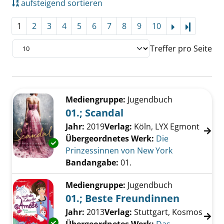
aufsteigend sortieren
1
2
3
4
5
6
7
8
9
10
Letzte Se
Treffer pro Seite
Suchergebnis
Zu den Suchfiltern springen
Mediengruppe:
Jugendbuch
01.; Scandal
Suche nach diesem Verfasser
Jahr:
2019
Verlag:
Köln, LYX Egmont
Übergeordnetes Werk:
Die
Exemplar-Details von 01.; Scandal anzeigen
Prinzessinnen von New York
Bandangabe:
01.
Mediengruppe:
Jugendbuch
01.; Beste Freundinnen
Suche nach diesem Verfasser
Jahr:
2013
Verlag:
Stuttgart, Kosmos
Exemplar-Details von 01.; Beste Freundinnen