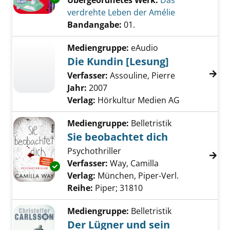
Übergeordnetes Werk:
Das
verdrehte Leben der Amélie
Bandangabe:
01.
Mediengruppe:
eAudio
Die Kundin [Lesung]
Verfasser:
Assouline, Pierre
Suche nach di
Jahr:
2007
Verlag:
Hörkultur Medien AG
Mediengruppe:
Belletristik
Sie beobachtet dich
Psychothriller
Verfasser:
Way, Camilla
Suche nach diese
Exemplar-Details von Sie beobachtet dich an
Verlag:
München, Piper-Verl.
Reihe:
Piper; 31810
Mediengruppe:
Belletristik
Der Lügner und sein