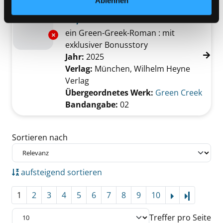
Ablehnen
Mediengruppe:
Belletristik
02; Das Lied des Raben
ein Green-Greek-Roman : mit
Exemplar-Details von 02; Das Lied des Raben
exklusiver Bonusstory
Suche nach diesem Verfasser
Jahr:
2025
Verlag:
München, Wilhelm Heyne
Verlag
Übergeordnetes Werk:
Green Creek
Bandangabe:
02
Zu den Suchfiltern springen
Sortieren nach
aufsteigend sortieren
1
2
3
4
5
6
7
8
9
10
Letzte Se
Treffer pro Seite