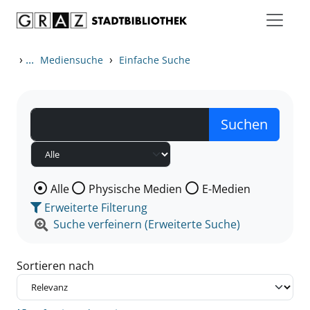
Zum Inhalt springen
Zu den Suchfiltern springen
Zur Trefferliste springen
›
...
›
Mediensuche
Einfache Suche
Wählen Sie die Medienart nach der Sie suchen wollen
Alle
Physische Medien
E-Medien
Erweiterte Filterung
Suche verfeinern (Erweiterte Suche)
Sortieren nach