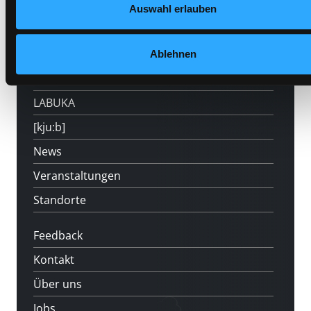
Hotline (Mo-Fr 9 bis 17 Uhr): 0316 872-
Auswahl erlauben
800
Mitgliedschaft
Ablehnen
Angebote
LABUKA
[kju:b]
News
Veranstaltungen
Standorte
Feedback
Kontakt
Über uns
Jobs