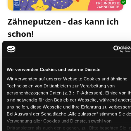
Zähneputzen - das kann ich
schon!
Mediengruppe:
Kinderbuch
Verfasser:
Suche nach diesem Verfasser
Golubeva, Evgenia (Verfasser)
Beschreibung ein-/ausblenden
Wir verwenden Cookies und externe Dienste
Mehr Informationen ein-/ausblenden
Wir verwenden auf unserer Webseite Cookies und ähnliche
Technologien von Drittanbietern zur Verarbeitung von
personenbezogenen Daten (z.B.: IP-Adressen). Einige von i
sind notwendig für den Betrieb der Webseite, während ander
Exemplare
uns helfen, diese Webseite und Ihre Erfahrung zu verbessern
Bei Auswahl der Schaltfläche „Alle zulassen“ stimmen Sie de
Zweigstelle:
Ost - Schillerstraße
Verwendung aller Cookies und Dienste, sowohl von
Signatur:
JD.K GOL
Drittanbietern als auch den eigenen, zu. Bitte beachten Sie, 