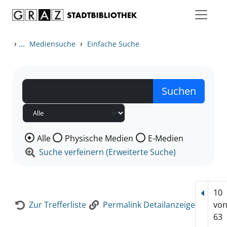
Zum Inhalt springen
Zur Detailanzeige springen
›
...
›
Mediensuche
Einfache Suche
Wählen Sie die Medienart nach der Sie suchen wollen
Alle
Physische Medien
E-Medien
Suche verfeinern (Erweiterte Suche)
10
Vorhe
Zur Trefferliste
Permalink Detailanzeige
vo
63