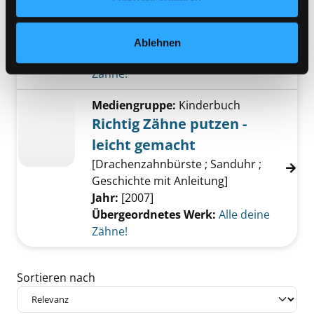
Zähne putzen verboten!
Verfasser:
Dierßen, Andreas
Jahr:
2005
Ablehnen
Übergeordnetes Werk:
Alle deine
Zähne!
Mediengruppe:
Kinderbuch
Richtig Zähne putzen -
leicht gemacht
[Drachenzahnbürste ; Sanduhr ;
Geschichte mit Anleitung]
Jahr:
[2007]
Übergeordnetes Werk:
Alle deine
Zähne!
Zu den Suchfiltern springen
Sortieren nach