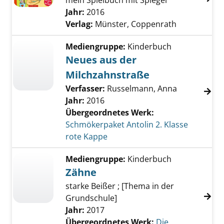
mein Spielbuch mit Spiegel
Suche nach diesem Verfasser
Jahr:
2016
Verlag:
Münster, Coppenrath
Mediengruppe:
Kinderbuch
Neues aus der
Milchzahnstraße
Verfasser:
Russelmann, Anna
Jahr:
2016
Übergeordnetes Werk:
Schmökerpaket Antolin 2. Klasse
rote Kappe
Mediengruppe:
Kinderbuch
Zähne
starke Beißer ; [Thema in der
Grundschule]
Jahr:
2017
Übergeordnetes Werk:
Die