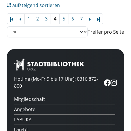
aufsteigend sortieren
1
2
3
4
5
6
7
Letzte Seite
Treffer pro Seite
Hotline (Mo-Fr 9 bis 17 Uhr): 0316 872-
800
Mitgliedschaft
Angebote
LABUKA
[kju:b]