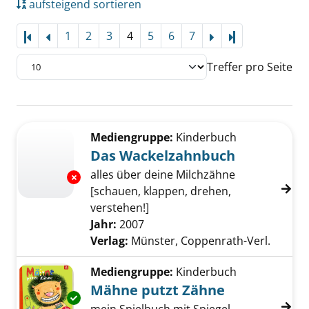
aufsteigend sortieren
1
2
3
4
5
6
7
Letzte Seite
Treffer pro Seite
Suchergebnis
Zu den Suchfiltern springen
Mediengruppe:
Kinderbuch
Das Wackelzahnbuch
alles über deine Milchzähne
Exemplar-Details von Das Wackelzahnbuch a
[schauen, klappen, drehen,
verstehen!]
Suche nach diesem Verfasser
Jahr:
2007
Verlag:
Münster, Coppenrath-Verl.
Mediengruppe:
Kinderbuch
Mähne putzt Zähne
Exemplar-Details von Mähne putzt Zähne an