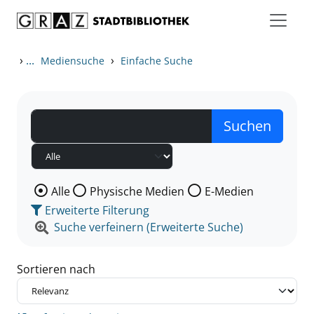
Zum Inhalt springen
Zu den Suchfiltern springen
Zur Trefferliste springen
›
...
›
Mediensuche
Einfache Suche
Wählen Sie die Medienart nach der Sie suchen wollen
Alle
Physische Medien
E-Medien
Erweiterte Filterung
Suche verfeinern (Erweiterte Suche)
Sortieren nach