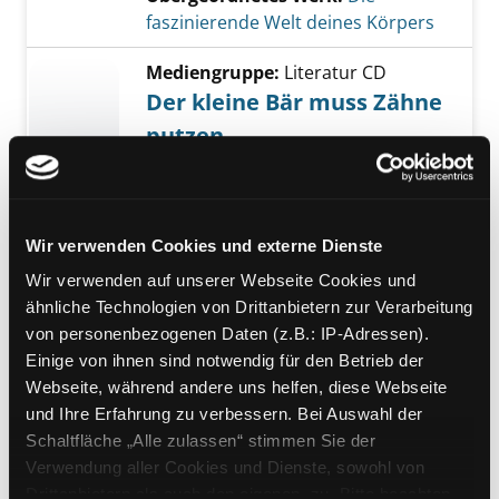
faszinierende Welt deines Körpers
Mediengruppe:
Literatur CD
Der kleine Bär muss Zähne
putzen
und der kleine Bär kommt in den
Kindergarten ; [mit dem kleinen
Bärenlied]
Verfasser:
Langreuter, Jutta
Wir verwenden Cookies und externe Dienste
Jahr:
2006
Wir verwenden auf unserer Webseite Cookies und
Übergeordnetes Werk:
Iss was?! Fit
ähnliche Technologien von Drittanbietern zur Verarbeitung
durch gesunde Ernährung
von personenbezogenen Daten (z.B.: IP-Adressen).
Einige von ihnen sind notwendig für den Betrieb der
Mediengruppe:
Kinderbuch
Webseite, während andere uns helfen, diese Webseite
Zähne putzen verboten!
und Ihre Erfahrung zu verbessern. Bei Auswahl der
Verfasser:
Dierßen, Andreas
Schaltfläche „Alle zulassen“ stimmen Sie der
Jahr:
2005
Verwendung aller Cookies und Dienste, sowohl von
Übergeordnetes Werk:
Iss was?! Fit
Drittanbietern als auch den eigenen, zu. Bitte beachten