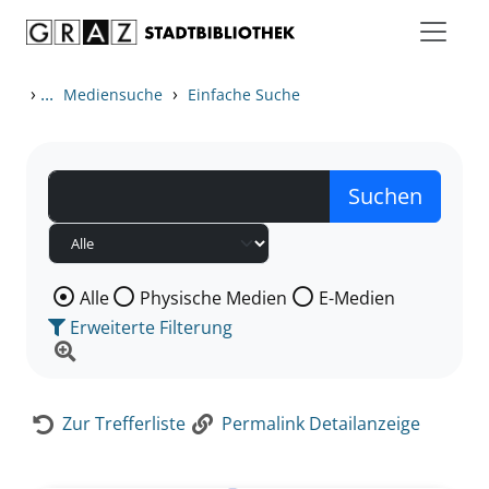
Zum Inhalt springen
Zur Detailanzeige springen
›
...
›
Mediensuche
Einfache Suche
Wählen Sie die Medienart nach der Sie suchen wollen
Alle
Physische Medien
E-Medien
Erweiterte Filterung
Zur Trefferliste
Permalink Detailanzeige