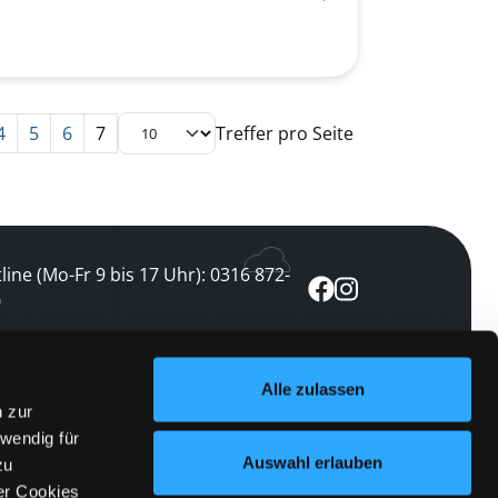
4
5
6
7
Treffer pro Seite
line (Mo-Fr 9 bis 17 Uhr): 0316 872-
0
ewsletter abonnieren
Alle zulassen
n zur
 keine Veranstaltung verpassen
wendig für
etzt abonnieren
Auswahl erlauben
zu
er Cookies