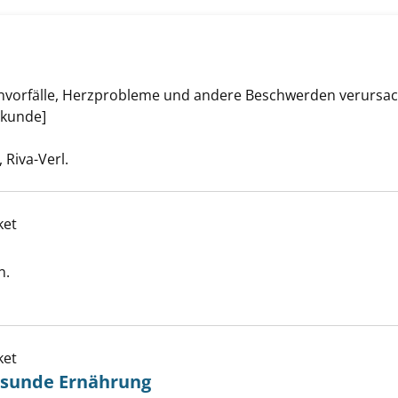
 anzeigen
orfälle, Herzprobleme und andere Beschwerden verursache
lkunde]
uche nach diesem Verfasser
Riva-Verl.
ket
e Zähne! anzeigen
n.
er
ket
gesunde Ernährung