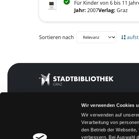
Exemplar-Details von Iss was?
Für Kinder von 6 bis 11 Jah
Suche nach diesem Verfass
Jahr:
2007
Verlag:
Graz
Zu den Suchfiltern springen
Sortieren nach
aufst
Wir verwenden Cookies u
Mitgliedschaft
Feedback
Wir verwenden auf unserer
Angebote
Kontakt
Verarbeitung von personen
LABUKA
Über uns
den Betrieb der Webseite,
verbessern. Bei Auswahl d