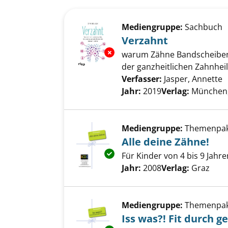
Suchergebnis
Zu den Suchfiltern springen
Mediengruppe:
Sachbuch
Verzahnt
Exemplar-Details von Verzahnt
warum Zähne Bandscheibenv
der ganzheitlichen Zahnhei
Verfasser:
Jasper, Annette
S
Jahr:
2019
Verlag:
München, 
Mediengruppe:
Themenpa
Alle deine Zähne!
Exemplar-Details von Alle dein
Für Kinder von 4 bis 9 Jahre
Suche nach diesem Verfass
Jahr:
2008
Verlag:
Graz
Mediengruppe:
Themenpa
Iss was?! Fit durch 