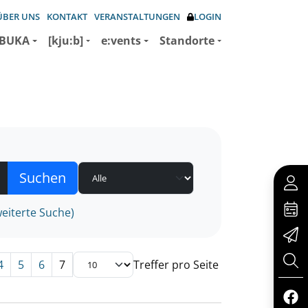
ÜBER UNS
KONTAKT
VERANSTALTUNGEN
LOGIN
BUKA
[kju:b]
e:vents
Standorte
eiterte Suche)
4
5
6
7
Treffer pro Seite