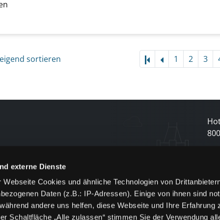
! Fit durch gesunde Ernährung anzeigen
ren
er
eigend sortieren
1
2
3
Hot
80
N
nd externe Dienste
 Webseite Cookies und ähnliche Technologien von Drittanbieter
und
bezogenen Daten (z.B.: IP-Adressen). Einige von ihnen sind not
j
 während andere uns helfen, diese Webseite und Ihre Erfahrung 
er Schaltfläche „Alle zulassen“ stimmen Sie der Verwendung all