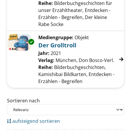
Reihe:
Bilderbuchgeschichten für
unser Erzähltheater, Entdecken -
Erzählen - Begreifen, Der kleine
Rabe Socke
Mediengruppe:
Objekt
Exemplar-Details von Der Grolltroll anzeigen
Der Grolltroll
Suche nach diesem Verfasser
Jahr:
2021
Verlag:
München, Don Bosco-Verl.
Reihe:
Bilderbuchgeschichten,
Kamishibai Bildkarten, Entdecken -
Erzählen - Begreifen
Zu den Suchfiltern springen
Sortieren nach
aufsteigend sortieren