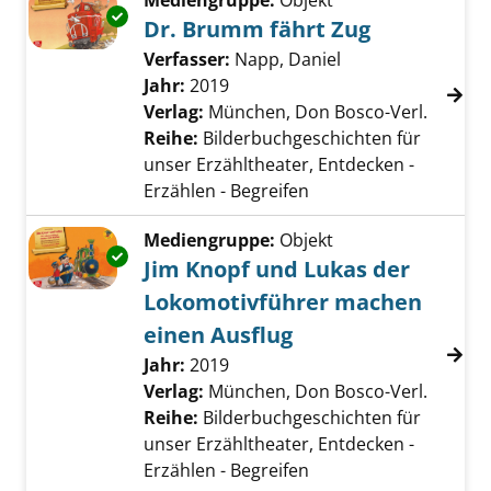
Mediengruppe:
Objekt
Exemplar-Details von Dr. Brumm fährt Zug a
Dr. Brumm fährt Zug
Verfasser:
Napp, Daniel
Suche nach diese
Jahr:
2019
Verlag:
München, Don Bosco-Verl.
Reihe:
Bilderbuchgeschichten für
unser Erzähltheater, Entdecken -
Erzählen - Begreifen
Mediengruppe:
Objekt
Exemplar-Details von Jim Knopf und Lukas d
Jim Knopf und Lukas der
Lokomotivführer machen
einen Ausflug
Suche nach diesem Verfasser
Jahr:
2019
Verlag:
München, Don Bosco-Verl.
Reihe:
Bilderbuchgeschichten für
unser Erzähltheater, Entdecken -
Erzählen - Begreifen