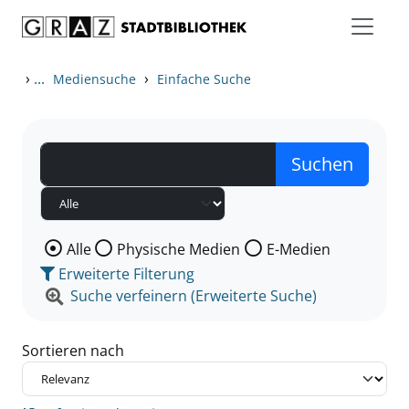
Zum Inhalt springen
Zu den Suchfiltern springen
Zur Trefferliste springen
›
...
›
Mediensuche
Einfache Suche
Wählen Sie die Medienart nach der Sie suchen wollen
Alle
Physische Medien
E-Medien
Erweiterte Filterung
Suche verfeinern (Erweiterte Suche)
Sortieren nach