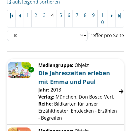
aufsteigend sortieren
1
2
3
4
5
6
7
8
9
1
Letz
0
Treffer pro Seite
Suchergebnis
Zu den Suchfiltern springen
Mediengruppe:
Objekt
Exemplar-Details von Die Jahreszeiten erle
Die Jahreszeiten erleben
mit Emma und Paul
Suche nach diesem Verfasser
Jahr:
2013
Verlag:
München, Don Bosco-Verl.
Reihe:
Bildkarten für unser
Erzähltheater, Entdecken - Erzählen
- Begreifen