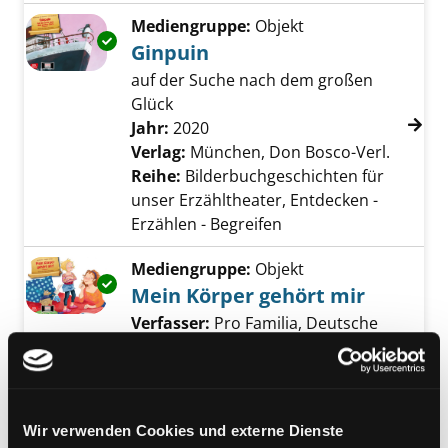
Mediengruppe:
Objekt
Exemplar-Details von Ginpuin anzeigen
Ginpuin
auf der Suche nach dem großen
Glück
Suche nach diesem Verfasser
Jahr:
2020
Verlag:
München, Don Bosco-Verl.
Reihe:
Bilderbuchgeschichten für
unser Erzähltheater, Entdecken -
Erzählen - Begreifen
Mediengruppe:
Objekt
Exemplar-Details von Mein Körper gehört mi
Mein Körper gehört mir
Verfasser:
Pro Familia, Deutsche
Gesellschaft für Sexualberatung und
Familienplanung / Ortsverband
<Darmstadt>
Suche nach diesem Verfasse
Jahr:
2020
Wir verwenden Cookies und externe Dienste
Verlag:
München, Don Bosco-Verl.