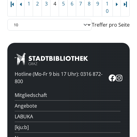
1
2
3
4
5
6
7
8
9
1
Letz
0
Treffer pro Seite
Hotline (Mo-Fr 9 bis 17 Uhr): 0316 872-
800
Mitgliedschaft
Angebote
LABUKA
[kju:b]