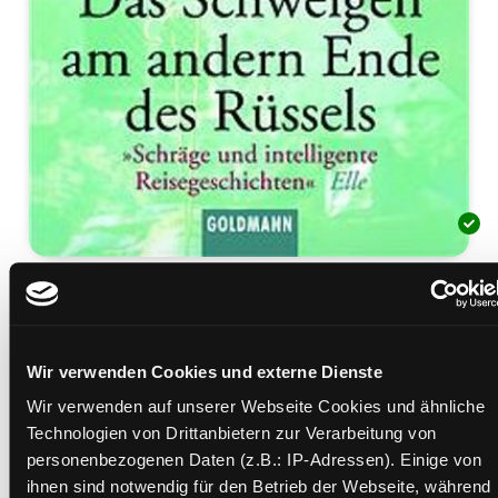
Das Schweigen am andern
Ende des Rüssels
Wir verwenden Cookies und externe Dienste
Schräge und Intelligente Reisegeschichten
Mediengruppe:
Sachbuch
Wir verwenden auf unserer Webseite Cookies und ähnliche
Verfasser:
Suche nach diesem Verfasser
Politycki, Matthias
Technologien von Drittanbietern zur Verarbeitung von
personenbezogenen Daten (z.B.: IP-Adressen). Einige von
Mehr Informationen ein-/ausblenden
ihnen sind notwendig für den Betrieb der Webseite, während