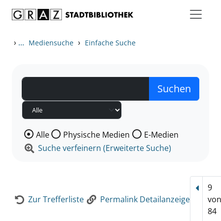
Zum Inhalt springen
Zur Detailanzeige springen
›
...
›
Mediensuche
Einfache Suche
Wählen Sie die Medienart nach der Sie suchen wollen
Alle
Physische Medien
E-Medien
Suche verfeinern (Erweiterte Suche)
9
Vorhe
Zur Trefferliste
Permalink Detailanzeige
vo
84