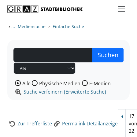
Zum Inhalt springen
Zur Detailanzeige springen
›
...
›
Mediensuche
Einfache Suche
Wählen Sie die Medienart nach der Sie suchen wollen
Alle
Physische Medien
E-Medien
Suche verfeinern (Erweiterte Suche)
17
Vorhe
Zur Trefferliste
Permalink Detailanzeige
vo
22