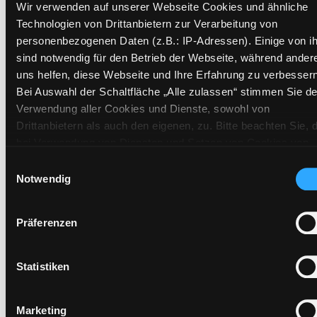
Wir verwenden auf unserer Webseite Cookies und ähnliche
Status:
Verfügbar
Technologien von Drittanbietern zur Verarbeitung von
Vorbestellungen:
0
personenbezogenen Daten (z.B.: IP-Adressen). Einige von i
Mediengruppe:
Sachbuch
sind notwendig für den Betrieb der Webseite, während ander
Frist:
uns helfen, diese Webseite und Ihre Erfahrung zu verbessern
Barcode:
0101BU37981
Bei Auswahl der Schaltfläche „Alle zulassen“ stimmen Sie de
Verwendung aller Cookies und Dienste, sowohl von
Standort 3:
Drittanbietern als auch den eigenen, zu. Bitte beachten Sie, 
bei Verwendung von Diensten und Setzen von Cookies von
Drittanbietern, eine Verarbeitung in unsicheren Drittländern
Einwilligungsauswahl
Vorbestellen
(Länder außerhalb des EWR ohne adäquates
Notwendig
Medium auf die Postliste setzen
Datenschutzniveau) stattfinden kann. In diesem Zusammen
können aktuell Risiken für Betroffene nicht vollständig
Präferenzen
ausgeschlossen werden. Eine Verarbeitung durch solche
Cookies oder Dienste erfolgt nur, wenn Sie die jeweilige
Einwilligung erteilen („Auswahl erlauben“) oder auf die
Statistiken
Schaltfläche „Alle zulassen“ klicken. Unter dem Punkt „Detai
zeigen“ finden Sie Erklärungen zu den verschiedenen Katego
Hotline (Mo-Fr 9 bis 17 Uhr): 0316 872-
Marketing
von Cookies und ähnlichen Technologien. Selbstverständlich