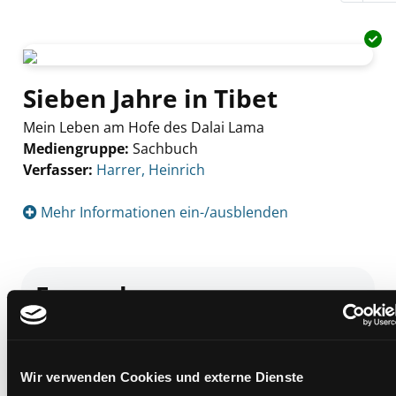
Sieben Jahre in Tibet
Mein Leben am Hofe des Dalai Lama
Mediengruppe:
Sachbuch
Verfasser:
Suche nach diesem Verfasser
Harrer, Heinrich
Mehr Informationen ein-/ausblenden
Exemplare
Zweigstelle:
Zanklhof
Signatur:
ER.S HAR
Wir verwenden Cookies und externe Dienste
Standort 2:
Ausleihe