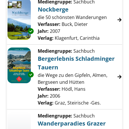
Mediengruppe:
Sachbuch
Nockberge
die 50 schönsten Wanderungen
Verfasser:
Buck, Dieter
Suche nach diesem
Exemplar-Details von Nockberge anzeigen
Jahr:
2007
Verlag:
Klagenfurt, Carinthia
Mediengruppe:
Sachbuch
Bergerlebnis Schladminger
Tauern
Exemplar-Details von Bergerlebnis Schladmi
die Wege zu den Gipfeln, Almen,
Bergseen und Hütten
Verfasser:
Hödl, Hans
Suche nach diesem 
Jahr:
2006
Verlag:
Graz, Steirische -Ges.
Mediengruppe:
Sachbuch
Wanderparadies Grazer