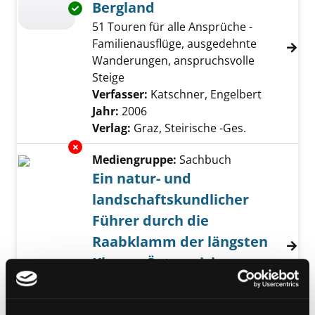
Bergland
Exemplar-Details von Wanderparadies Graze
51 Touren für alle Ansprüche -
Familienausflüge, ausgedehnte
Wanderungen, anspruchsvolle
Steige
Verfasser:
Katschner, Engelbert
Suche nac
Jahr:
2006
Verlag:
Graz, Steirische -Ges.
Exemplar-Details von Ein natur- und landsc
Mediengruppe:
Sachbuch
Ein natur- und
landschaftskundlicher
Führer durch die
Raabklamm der längsten
Klamm Österreichs
Suche nach diesem Verfasser
Jahr:
2000
Verlag:
Weiz, Klampfer [Dr.]