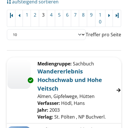
aufsteigend sortieren
1
2
3
4
5
6
7
8
9
1
Letz
0
Treffer pro Seite
Suchergebnis
Zu den Suchfiltern springen
Mediengruppe:
Sachbuch
Wandererlebnis
Hochschwab und Hohe
Exemplar-Details von Wandererlebnis Hochs
Veitsch
Almen, Gipfelwege, Hütten
Verfasser:
Hödl, Hans
Suche nach diesem 
Jahr:
2003
Verlag:
St. Pölten , NP Buchverl.