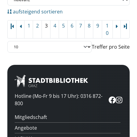
aufsteigend sortieren
1
2
3
4
5
6
7
8
9
1
Letz
0
Treffer pro Seite
Hotline (Mo-Fr 9 bis 17 Uhr): 0316 872-
800
Mitgliedschaft
Angebote