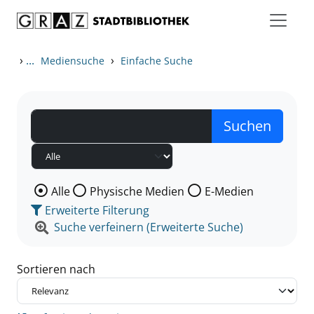
Zum Inhalt springen
Zu den Suchfiltern springen
Zur Trefferliste springen
›
...
›
Mediensuche
Einfache Suche
Wählen Sie die Medienart nach der Sie suchen wollen
Alle
Physische Medien
E-Medien
Erweiterte Filterung
Suche verfeinern (Erweiterte Suche)
Sortieren nach