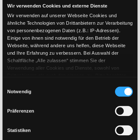
Reihe:
Steiermärkische Berg- und
Wir verwenden Cookies und externe Dienste
Naturwacht
Exemplar-Details von Steiermark anzeigen
Wir verwenden auf unserer Webseite Cookies und
Mediengruppe:
Sachbuch
ähnliche Technologien von Drittanbietern zur Verarbeitung
Steiermark
von personenbezogenen Daten (z.B.: IP-Adressen).
Wandern, Beobachten, Natur
Einige von ihnen sind notwendig für den Betrieb der
erleben
Webseite, während andere uns helfen, diese Webseite
Verfasser:
Matzer, Mario
;
und Ihre Erfahrung zu verbessern. Bei Auswahl der
Siebenhofer, Walpurga
Suche nach diesem
Schaltfläche „Alle zulassen“ stimmen Sie der
Jahr:
2002
Verlag:
Graz [u.a.], Styria
Verwendung aller Cookies und Dienste, sowohl von
Drittanbietern als auch den eigenen, zu. Bitte beachten
Exemplar-Details von Wandern in der Toscan
Mediengruppe:
Sachbuch
Sie, dass bei Verwendung von Diensten und Setzen von
Einwilligungsauswahl
Wandern in der Toscana
Cookies von Drittanbietern, eine Verarbeitung in
Notwendig
unsicheren Drittländern (Länder außerhalb des EWR
Verfasser:
Hennig, Christoph
Suche nach 
ohne adäquates Datenschutzniveau) stattfinden kann. In
Jahr:
1999
Verlag:
Köln, DuMont
Präferenzen
diesem Zusammenhang können aktuell Risiken für
Reihe:
DuMont aktiv
Betroffene nicht vollständig ausgeschlossen werden.
Mediengruppe:
Sachbuch
Eine Verarbeitung durch solche Cookies oder Dienste
Statistiken
Bergwanderatlas
erfolgt nur, wenn Sie die jeweilige Einwilligung erteilen