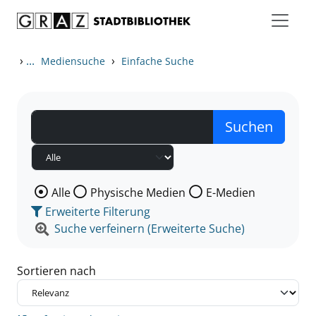
Zum Inhalt springen
Zu den Suchfiltern springen
Zur Trefferliste springen
›
...
›
Mediensuche
Einfache Suche
Wählen Sie die Medienart nach der Sie suchen wollen
Alle
Physische Medien
E-Medien
Erweiterte Filterung
Suche verfeinern (Erweiterte Suche)
Sortieren nach