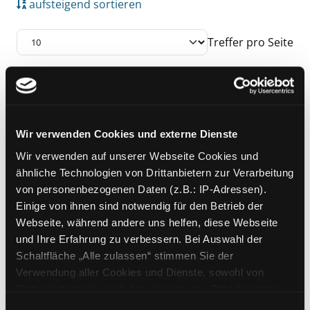
aufsteigend sortieren
Treffer pro Seite
Suchergebnis
Zu den Suchfiltern springen
Mediengruppe:
DVD
Baikonur
Wir verwenden Cookies und externe Dienste
Was vom Himmel, fällt darf man
Wir verwenden auf unserer Webseite Cookies und
Exemplar-Details von Baikonur anzeigen
behalten
ähnliche Technologien von Drittanbietern zur Verarbeitung
Verfasser:
Helmer, Veit [Regie]
Suche nach
von personenbezogenen Daten (z.B.: IP-Adressen).
Jahr:
2011
Einige von ihnen sind notwendig für den Betrieb der
Verlag:
[o.O.], Absolut Medien
Webseite, während andere uns helfen, diese Webseite
und Ihre Erfahrung zu verbessern. Bei Auswahl der
Schaltfläche „Alle zulassen“ stimmen Sie der
Zu den Suchfiltern springen
Sortieren nach
Verwendung aller Cookies und Dienste, sowohl von
Drittanbietern als auch den eigenen, zu. Bitte beachten
Sie, dass bei Verwendung von Diensten und Setzen von
Einwilligungsauswahl