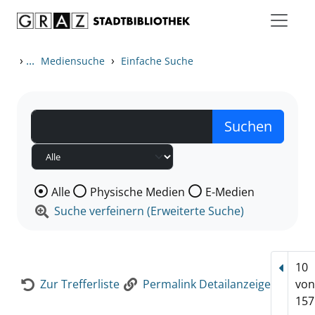
Zum Inhalt springen
Zur Detailanzeige springen
›
...
›
Mediensuche
Einfache Suche
Wählen Sie die Medienart nach der Sie suchen wollen
Alle
Physische Medien
E-Medien
Suche verfeinern (Erweiterte Suche)
10
Vorhe
Zur Trefferliste
Permalink Detailanzeige
vo
157