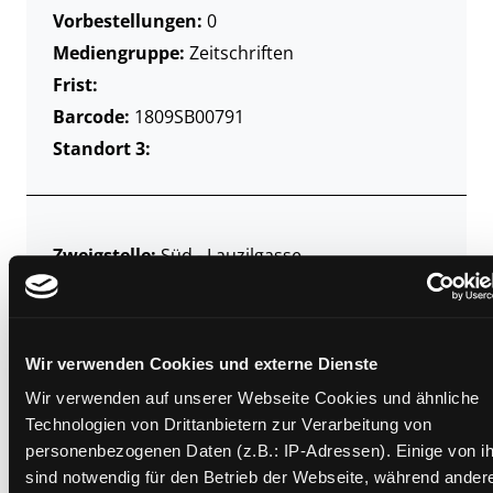
Vorbestellungen:
0
Mediengruppe:
Zeitschriften
Frist:
Barcode:
1809SB00791
Standort 3:
Zweigstelle:
Süd - Lauzilgasse
Signatur:
Z MER
Standort 2:
Ausleihe
Status:
Verfügbar
Wir verwenden Cookies und externe Dienste
Vorbestellungen:
0
Wir verwenden auf unserer Webseite Cookies und ähnliche
Mediengruppe:
Zeitschriften
Technologien von Drittanbietern zur Verarbeitung von
Frist:
personenbezogenen Daten (z.B.: IP-Adressen). Einige von i
Barcode:
1807SB01295
sind notwendig für den Betrieb der Webseite, während ander