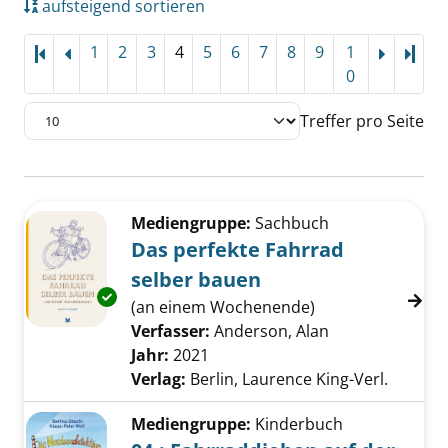
aufsteigend sortieren
1
2
3
4
5
6
7
8
9
1
Letz
0
Treffer pro Seite
Suchergebnis
Zu den Suchfiltern springen
Mediengruppe:
Sachbuch
Das perfekte Fahrrad
selber bauen
Exemplar-Details von Das perfekte Fahrrad s
(an einem Wochenende)
Verfasser:
Anderson, Alan
Suche nach die
Jahr:
2021
Verlag:
Berlin, Laurence King-Verl.
Mediengruppe:
Kinderbuch