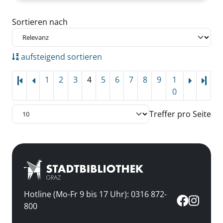
Zu den Suchfiltern springen
Sortieren nach
aufsteigend sortieren
1
2
3
4
5
6
7
8
9
1
Letz
0
Treffer pro Seite
Hotline (Mo-Fr 9 bis 17 Uhr): 0316 872-
800