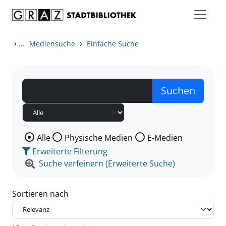
Zum Inhalt springen
Zu den Suchfiltern springen
Zur Trefferliste springen
›
...
›
Mediensuche
Einfache Suche
Wählen Sie die Medienart nach der Sie suchen wollen
Alle
Physische Medien
E-Medien
Erweiterte Filterung
Suche verfeinern (Erweiterte Suche)
Sortieren nach