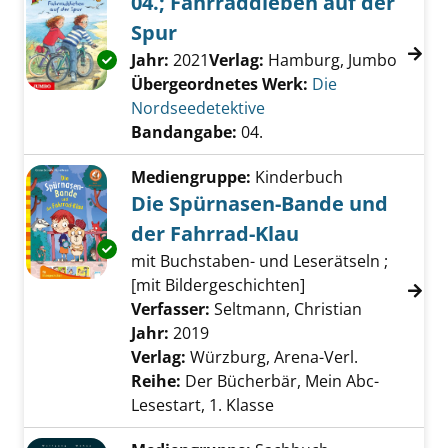
04.; Fahrraddieben auf der
Spur
Suche nach diesem Verfasser
Jahr:
2021
Verlag:
Hamburg, Jumbo
Exemplar-Details von 04.; Fahrraddieben auf
Übergeordnetes Werk:
Die
Nordseedetektive
Bandangabe:
04.
Mediengruppe:
Kinderbuch
Die Spürnasen-Bande und
der Fahrrad-Klau
Exemplar-Details von Die Spürnasen-Bande u
mit Buchstaben- und Leserätseln ;
[mit Bildergeschichten]
Verfasser:
Seltmann, Christian
Suche nach
Jahr:
2019
Verlag:
Würzburg, Arena-Verl.
Reihe:
Der Bücherbär, Mein Abc-
Lesestart, 1. Klasse