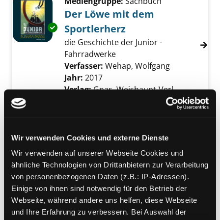
Mediengruppe:
Sachbuch
Der Löwe mit dem
Sportlerherz
Exemplar-Details von Der Löwe mit dem Spor
die Geschichte der Junior -
Fahrradwerke
Verfasser:
Wehap, Wolfgang
Suche nach d
Jahr:
2017
Verlag:
Gnas, Weishaupt-Verl.
Mediengruppe:
Sachbuch
Encyclopedia
alles übers Fahrradfahren
Wir verwenden Cookies und externe Dienste
Exemplar-Details von Encyclopedia anzeigen
Verfasser:
Tell, Johan
Suche nach diesem V
Wir verwenden auf unserer Webseite Cookies und
Jahr:
2019
ähnliche Technologien von Drittanbietern zur Verarbeitung
Verlag:
Salzburg, Benevento
von personenbezogenen Daten (z.B.: IP-Adressen).
publishing
Einige von ihnen sind notwendig für den Betrieb der
Webseite, während andere uns helfen, diese Webseite
Mediengruppe:
Sachbuch
und Ihre Erfahrung zu verbessern. Bei Auswahl der