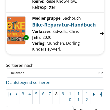
Reihe:
Reise Know-How,
ReiseSplitter
Mediengruppe:
Sachbuch
Bike-Reparatur-Handbuch
Verfasser:
Sidwells, Chris
Suche nach dies
Jahr:
2020
Exemplar-Details von Bike-Reparatur-Handb
Verlag:
München, Dorling
Kindersley-Verl.
Zu den Suchfiltern springen
Sortieren nach
aufsteigend sortieren
3
4
5
6
7
8
9
1
1
1
Letz
0
1
2