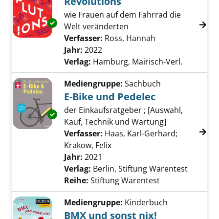
Revolutions
wie Frauen auf dem Fahrrad die
Exemplar-Details von Revolutions anzeigen
Welt veränderten
Verfasser:
Ross, Hannah
Suche nach dies
Jahr:
2022
Verlag:
Hamburg, Mairisch-Verl.
Mediengruppe:
Sachbuch
E-Bike und Pedelec
der Einkaufsratgeber ; [Auswahl,
Exemplar-Details von E-Bike und Pedelec anz
Kauf, Technik und Wartung]
Verfasser:
Haas, Karl-Gerhard
;
Krakow, Felix
Suche nach diesem Verfasse
Jahr:
2021
Verlag:
Berlin, Stiftung Warentest
Reihe:
Stiftung Warentest
Mediengruppe:
Kinderbuch
BMX und sonst nix!