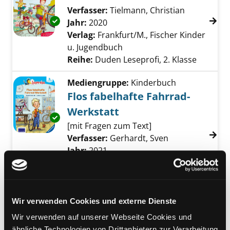
Verfasser:
Tielmann, Christian
Suche nach
Exemplar-Details von BMX und sonst nix! anz
Jahr:
2020
Verlag:
Frankfurt/M., Fischer Kinder
u. Jugendbuch
Reihe:
Duden Leseprofi, 2. Klasse
Mediengruppe:
Kinderbuch
Flos fabelhafte Fahrrad-
Werkstatt
Exemplar-Details von Flos fabelhafte Fahrra
[mit Fragen zum Text]
Verfasser:
Gerhardt, Sven
Suche nach die
Jahr:
2021
Verlag:
Ravensburg, Ravensburger
Taschenbuch-Verl.
Reihe:
Leserabe, 2. Lesestufe
Wir verwenden Cookies und externe Dienste
Mediengruppe:
Belletristik
Wir verwenden auf unserer Webseite Cookies und
Ein Fahrrad erzählt
ähnliche Technologien von Drittanbietern zur Verarbeitung