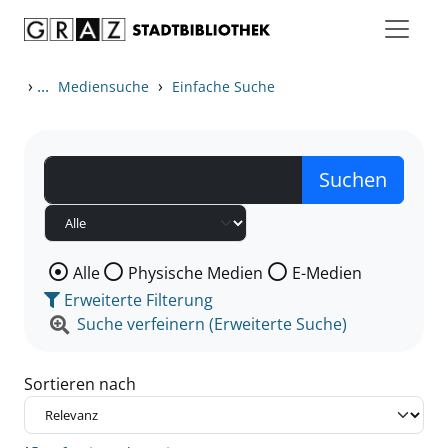
Zum Inhalt springen
Zu den Suchfiltern springen
Zur Trefferliste springen
›
...
›
Mediensuche
Einfache Suche
Wählen Sie die Medienart nach der Sie suchen wollen
Alle
Physische Medien
E-Medien
Erweiterte Filterung
Suche verfeinern (Erweiterte Suche)
Sortieren nach