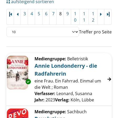
aufsteigend sortieren
3
4
5
6
7
8
9
1
1
1
Letz
0
1
2
Treffer pro Seite
Suchergebnis
Zu den Suchfiltern springen
Mediengruppe:
Belletristik
Annie Londonderry - die
Radfahrerin
eine Frau. Ein Fahrrad. Einmal um
Exemplar-Details von Annie Londonderry - di
die Welt ; Roman
Verfasser:
Leonard, Susanna
Suche nach 
Jahr:
2023
Verlag:
Köln, Lübbe
Mediengruppe:
Sachbuch