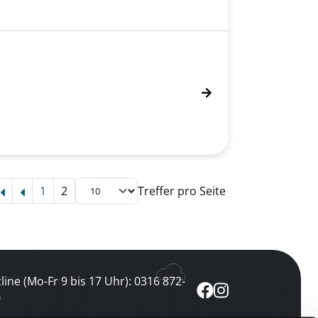
1
2
Treffer pro Seite
line (Mo-Fr 9 bis 17 Uhr): 0316 872-
0