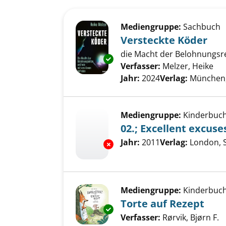
Suchergebnis
Zu den Suchfiltern springen
Mediengruppe:
Sachbuch
Versteckte Köder
die Macht der Belohnungsre
Exemplar-Details von Versteck
Verfasser:
Melzer, Heike
Suc
Jahr:
2024
Verlag:
München,
Mediengruppe:
Kinderbuc
02.; Excellent excuse
Suche nach diesem Verfass
Jahr:
2011
Verlag:
London, S
Exemplar-Details von 02.; Exce
Mediengruppe:
Kinderbuc
Torte auf Rezept
Exemplar-Details von Torte au
Verfasser:
Rørvik, Bjørn F.
S