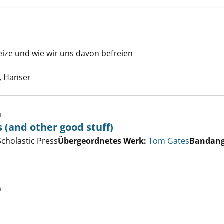
ize und wie wir uns davon befreien
te Köder anzeigen
he nach diesem Verfasser
 Hanser
h
s (and other good stuff)
er
cholastic Press
Übergeordnetes Werk:
Tom Gates
Bandan
llent excuses (and other good stuff) anzeigen
h
f Rezept anzeigen
uche nach diesem Verfasser