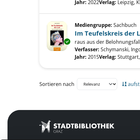
Jahr:
2022
Verlag:
Leipzig, 
Mediengruppe:
Sachbuch
Im Teufelskreis der 
Exemplar-Details von Im Teufel
raus aus der Belohnungsfall
Verfasser:
Schymanski, Ing
Jahr:
2015
Verlag:
Stuttgart
Zu den Suchfiltern springen
Sortieren nach
aufst