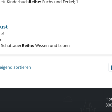
Klett Kinderbuch
Reihe:
Fuchs und Ferkel; 1
Lust
skreis der Lust anzeigen
e!
o
Suche nach diesem Verfasser
, Schattauer
Reihe:
Wissen und Leben
eigend sortieren
Hot
80